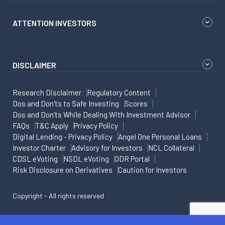
ATTENTION INVESTORS
DISCLAIMER
Research Disclaimer
Regulatory Content
Dos and Don'ts to Safe Investing
Scores
Dos and Don'ts While Dealing With Investment Advisor
FAQs
T&C Apply
Privacy Policy
Digital Lending - Privacy Policy
Angel One Personal Loans
Investor Charter
Advisory for Investors
NCL Collateral
CDSL eVoting
NSDL eVoting
ODR Portal
Risk Disclosure on Derivatives
Caution for Investors
Copyright - All rights reserved