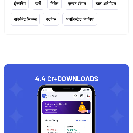
इंश्योरेंस
खर्चे
निवेश
क्रूड ऑयल
टाटा आईपीएल
गॉवर्नमेंट स्किम्स
स्टॉक्स
अनलिस्टेड कंपनियां
4.4 Cr+
DOWNLOADS