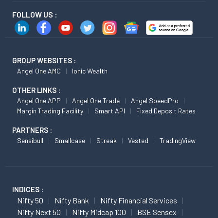
FOLLOW US :
GROUP WEBSITES :
Angel One AMC
Ionic Wealth
OTHER LINKS :
Angel One APP
Angel One Trade
Angel SpeedPro
Margin Trading Facility
Smart API
Fixed Deposit Rates
PARTNERS :
Sensibull
Smallcase
Streak
Vested
TradingView
INDICES :
Nifty 50
Nifty Bank
Nifty Financial Services
Nifty Next 50
Nifty Midcap 100
BSE Sensex