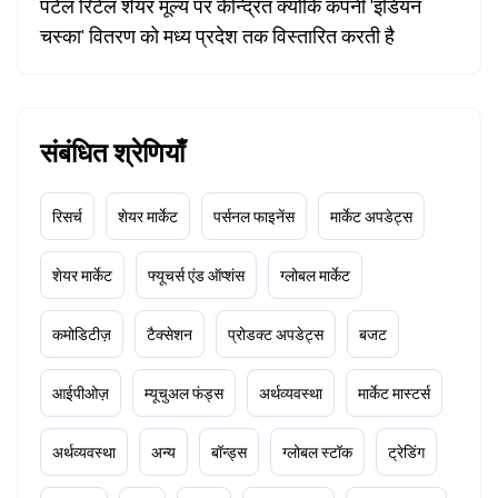
पटेल रिटेल शेयर मूल्य पर केन्द्रित क्योंकि कंपनी 'इंडियन
चस्का' वितरण को मध्य प्रदेश तक विस्तारित करती है
संबंधित श्रेणियाँ
रिसर्च
शेयर मार्केट
पर्सनल फाइनेंस
मार्केट अपडेट्स
शेयर मार्केट
फ्यूचर्स एंड ऑप्शंस
ग्लोबल मार्केट
कमोडिटीज़
टैक्सेशन
प्रोडक्ट अपडेट्स
बजट
आईपीओज़
म्यूचुअल फंड्स
अर्थव्यवस्था
मार्केट मास्टर्स
अर्थव्यवस्था
अन्य
बॉन्ड्स
ग्लोबल स्टॉक
ट्रेडिंग