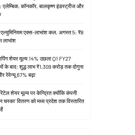
 एलेम्बिक, कॉनकॉर, बालकृष्ण इंडस्ट्रीज और
क
ता एल्युमिनियम एक्स-लाभांश कल, अगस्त 5: ₹8
म लाभांश
पिंग शेयर मूल्य 14% उछला Q1 FY27
मों के बाद: शुद्ध लाभ ₹1,309 करोड़ तक दोगुना
र रेवेन्यू 67% बढ़ा
िटेल शेयर मूल्य पर केन्द्रित क्योंकि कंपनी
यन चस्का' वितरण को मध्य प्रदेश तक विस्तारित
है