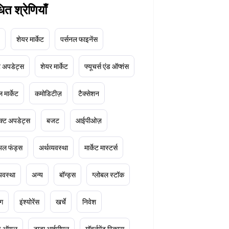
धित श्रेणियाँ
शेयर मार्केट
पर्सनल फाइनेंस
ेट अपडेट्स
शेयर मार्केट
फ्यूचर्स एंड ऑप्शंस
 मार्केट
कमोडिटीज़
टैक्सेशन
क्ट अपडेट्स
बजट
आईपीओज़
ुअल फंड्स
अर्थव्यवस्था
मार्केट मास्टर्स
्यवस्था
अन्य
बॉन्ड्स
ग्लोबल स्टॉक
ंग
इंश्योरेंस
खर्चे
निवेश
ूड ऑयल
टाटा आईपीएल
गॉवर्नमेंट स्किम्स