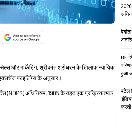
2026:
अधि
वेदां
अंतरि
GE शि
परिणा
ेल्स और मार्केटिंग, श्रीकांत श्रीधरन के खिलाफ न्यायिक
हुआ औ
 एक्सचेंज फाइलिंग्स के अनुसार।
पटेल र
टेंस (NDPS) अधिनियम, 1985 के तहत एक प्रक्रियात्मक
'इंडि
करती 