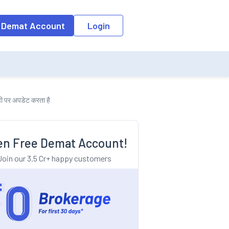
o the input field, the suggestion list will be updated as per the keyw
 Demat Account
Login
ही पर अपडेट करता है
n Free Demat Account!
Join our 3.5 Cr+ happy customers