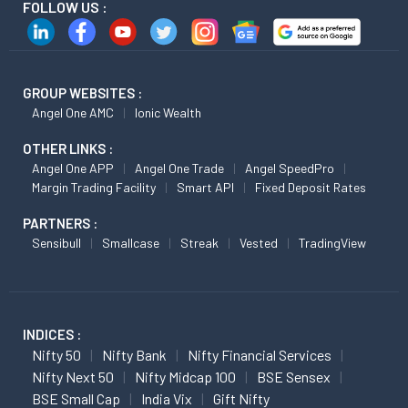
FOLLOW US :
GROUP WEBSITES :
Angel One AMC
Ionic Wealth
OTHER LINKS :
Angel One APP
Angel One Trade
Angel SpeedPro
Margin Trading Facility
Smart API
Fixed Deposit Rates
PARTNERS :
Sensibull
Smallcase
Streak
Vested
TradingView
INDICES :
Nifty 50
Nifty Bank
Nifty Financial Services
Nifty Next 50
Nifty Midcap 100
BSE Sensex
BSE Small Cap
India Vix
Gift Nifty