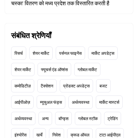
चस्का' वितरण को मध्य प्रदेश तक विस्तारित करती है
संबंधित श्रेणियाँ
रिसर्च
शेयर मार्केट
पर्सनल फाइनेंस
मार्केट अपडेट्स
शेयर मार्केट
फ्यूचर्स एंड ऑप्शंस
ग्लोबल मार्केट
कमोडिटीज़
टैक्सेशन
प्रोडक्ट अपडेट्स
बजट
आईपीओज़
म्यूचुअल फंड्स
अर्थव्यवस्था
मार्केट मास्टर्स
अर्थव्यवस्था
अन्य
बॉन्ड्स
ग्लोबल स्टॉक
ट्रेडिंग
इंश्योरेंस
खर्चे
निवेश
क्रूड ऑयल
टाटा आईपीएल