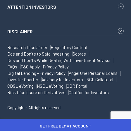
ATTENTION INVESTORS
DISCLAIMER
Research Disclaimer
Regulatory Content
Dos and Don'ts to Safe Investing
Scores
Dos and Don'ts While Dealing With Investment Advisor
FAQs
T&C Apply
Privacy Policy
Digital Lending - Privacy Policy
Angel One Personal Loans
Investor Charter
Advisory for Investors
NCL Collateral
CDSL eVoting
NSDL eVoting
ODR Portal
Risk Disclosure on Derivatives
Caution for Investors
Copyright - All rights reserved
GET FREE DEMAT ACCOUNT