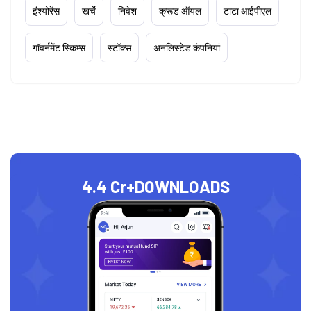
इंश्योरेंस
खर्चे
निवेश
क्रूड ऑयल
टाटा आईपीएल
गॉवर्नमेंट स्किम्स
स्टॉक्स
अनलिस्टेड कंपनियां
4.4 Cr+
DOWNLOADS