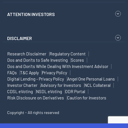
ATTENTION INVESTORS
DISCLAIMER
Research Disclaimer
Regulatory Content
Dos and Don'ts to Safe Investing
Scores
Dos and Don'ts While Dealing With Investment Advisor
FAQs
T&C Apply
Privacy Policy
Digital Lending - Privacy Policy
Angel One Personal Loans
Investor Charter
Advisory for Investors
NCL Collateral
CDSL eVoting
NSDL eVoting
ODR Portal
Risk Disclosure on Derivatives
Caution for Investors
Copyright - All rights reserved