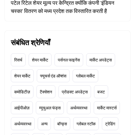
पटेल रिटेल शेयर मूल्य पर केन्द्रित क्योंकि कंपनी 'इंडियन
चस्का' वितरण को मध्य प्रदेश तक विस्तारित करती है
संबंधित श्रेणियाँ
रिसर्च
शेयर मार्केट
पर्सनल फाइनेंस
मार्केट अपडेट्स
शेयर मार्केट
फ्यूचर्स एंड ऑप्शंस
ग्लोबल मार्केट
कमोडिटीज़
टैक्सेशन
प्रोडक्ट अपडेट्स
बजट
आईपीओज़
म्यूचुअल फंड्स
अर्थव्यवस्था
मार्केट मास्टर्स
अर्थव्यवस्था
अन्य
बॉन्ड्स
ग्लोबल स्टॉक
ट्रेडिंग