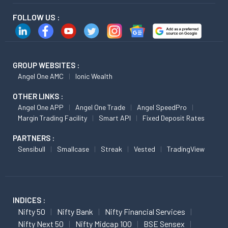
FOLLOW US :
GROUP WEBSITES :
Angel One AMC
Ionic Wealth
OTHER LINKS :
Angel One APP
Angel One Trade
Angel SpeedPro
Margin Trading Facility
Smart API
Fixed Deposit Rates
PARTNERS :
Sensibull
Smallcase
Streak
Vested
TradingView
INDICES :
Nifty 50
Nifty Bank
Nifty Financial Services
Nifty Next 50
Nifty Midcap 100
BSE Sensex