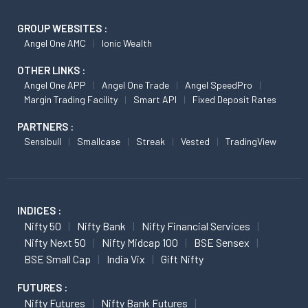
GROUP WEBSITES :
Angel One AMC
Ionic Wealth
OTHER LINKS :
Angel One APP
Angel One Trade
Angel SpeedPro
Margin Trading Facility
Smart API
Fixed Deposit Rates
PARTNERS :
Sensibull
Smallcase
Streak
Vested
TradingView
INDICES :
Nifty 50
Nifty Bank
Nifty Financial Services
Nifty Next 50
Nifty Midcap 100
BSE Sensex
BSE Small Cap
India Vix
Gift Nifty
FUTURES :
Nifty Futures
Nifty Bank Futures