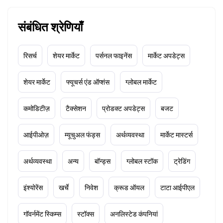
संबंधित श्रेणियाँ
रिसर्च
शेयर मार्केट
पर्सनल फाइनेंस
मार्केट अपडेट्स
शेयर मार्केट
फ्यूचर्स एंड ऑप्शंस
ग्लोबल मार्केट
कमोडिटीज़
टैक्सेशन
प्रोडक्ट अपडेट्स
बजट
आईपीओज़
म्यूचुअल फंड्स
अर्थव्यवस्था
मार्केट मास्टर्स
अर्थव्यवस्था
अन्य
बॉन्ड्स
ग्लोबल स्टॉक
ट्रेडिंग
इंश्योरेंस
खर्चे
निवेश
क्रूड ऑयल
टाटा आईपीएल
गॉवर्नमेंट स्किम्स
स्टॉक्स
अनलिस्टेड कंपनियां