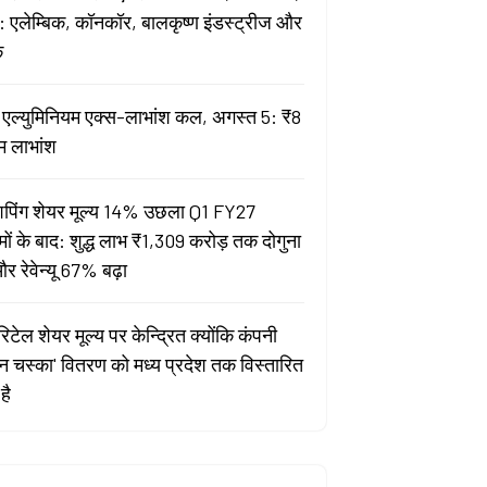
 एलेम्बिक, कॉनकॉर, बालकृष्ण इंडस्ट्रीज और
क
ता एल्युमिनियम एक्स-लाभांश कल, अगस्त 5: ₹8
म लाभांश
पिंग शेयर मूल्य 14% उछला Q1 FY27
मों के बाद: शुद्ध लाभ ₹1,309 करोड़ तक दोगुना
र रेवेन्यू 67% बढ़ा
िटेल शेयर मूल्य पर केन्द्रित क्योंकि कंपनी
यन चस्का' वितरण को मध्य प्रदेश तक विस्तारित
है