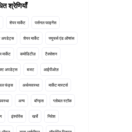
धित श्रेणियाँ
शेयर मार्केट
पर्सनल फाइनेंस
ेट अपडेट्स
शेयर मार्केट
फ्यूचर्स एंड ऑप्शंस
 मार्केट
कमोडिटीज़
टैक्सेशन
क्ट अपडेट्स
बजट
आईपीओज़
ुअल फंड्स
अर्थव्यवस्था
मार्केट मास्टर्स
्यवस्था
अन्य
बॉन्ड्स
ग्लोबल स्टॉक
ंग
इंश्योरेंस
खर्चे
निवेश
ूड ऑयल
टाटा आईपीएल
गॉवर्नमेंट स्किम्स