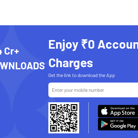
Enjoy ₹0 Accoun
4 Cr+
Charges
OWNLOADS
Get the link to download the App