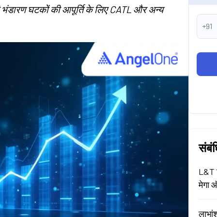
 भंडारण घटकों की आपूर्ति के लिए CATL और अन्य
+91
संबं
L&T श
मेगा ऑ
लाभां