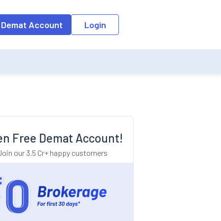
o the input field, the suggestion list will be updated as per the keyw
 Demat Account
Login
n Free Demat Account!
Join our 3.5 Cr+ happy customers