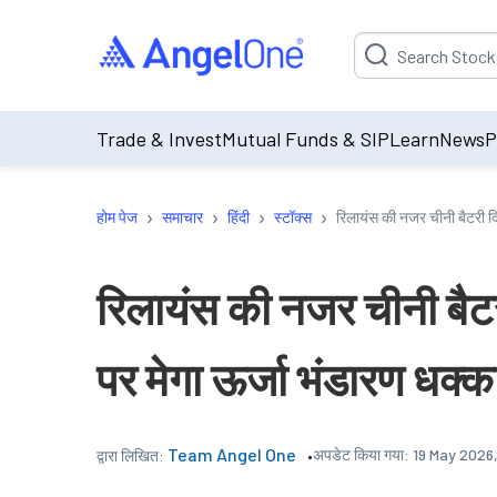
Suggestion will be p
Trade & Invest
Mutual Funds & SIP
Learn
News
P
›
›
›
›
होम पेज
समाचार
हिंदी
स्टॉक्स
रिलायंस की नजर चीनी बैटरी द
रिलायंस की नजर चीनी बै
पर मेगा ऊर्जा भंडारण धक्क
Team Angel One
अपडेट किया गया:
19 May 2026,
द्वारा लिखित: