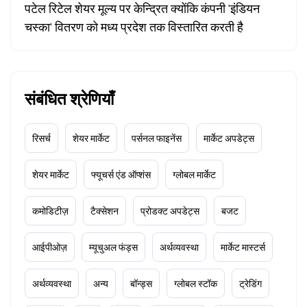
पटेल रिटेल शेयर मूल्य पर केन्द्रित क्योंकि कंपनी 'इंडियन
चस्का' वितरण को मध्य प्रदेश तक विस्तारित करती है
संबंधित श्रेणियाँ
रिसर्च
शेयर मार्केट
पर्सनल फाइनेंस
मार्केट अपडेट्स
शेयर मार्केट
फ्यूचर्स एंड ऑप्शंस
ग्लोबल मार्केट
कमोडिटीज़
टैक्सेशन
प्रोडक्ट अपडेट्स
बजट
आईपीओज़
म्यूचुअल फंड्स
अर्थव्यवस्था
मार्केट मास्टर्स
अर्थव्यवस्था
अन्य
बॉन्ड्स
ग्लोबल स्टॉक
ट्रेडिंग