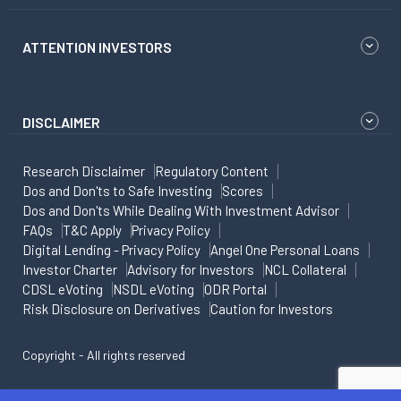
ATTENTION INVESTORS
DISCLAIMER
Research Disclaimer
Regulatory Content
Dos and Don'ts to Safe Investing
Scores
Dos and Don'ts While Dealing With Investment Advisor
FAQs
T&C Apply
Privacy Policy
Digital Lending - Privacy Policy
Angel One Personal Loans
Investor Charter
Advisory for Investors
NCL Collateral
CDSL eVoting
NSDL eVoting
ODR Portal
Risk Disclosure on Derivatives
Caution for Investors
Copyright - All rights reserved