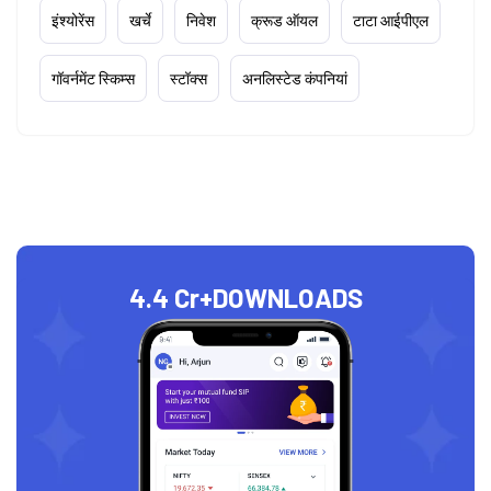
इंश्योरेंस
खर्चे
निवेश
क्रूड ऑयल
टाटा आईपीएल
गॉवर्नमेंट स्किम्स
स्टॉक्स
अनलिस्टेड कंपनियां
4.4 Cr+
DOWNLOADS