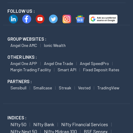
FOLLOW US :
GROUP WEBSITES :
Angel One AMC
Ionic Wealth
OTHER LINKS :
Angel One APP
Angel One Trade
Angel SpeedPro
Margin Trading Facility
Smart API
Fixed Deposit Rates
PARTNERS :
Sensibull
Smallcase
Streak
Vested
TradingView
INDICES :
Nifty 50
Nifty Bank
Nifty Financial Services
Nifty Next 50
Nifty Midcap 100
BSE Sensex