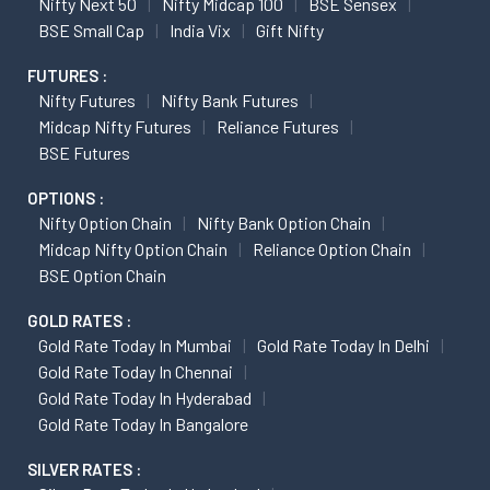
Nifty Next 50
Nifty Midcap 100
BSE Sensex
BSE Small Cap
India Vix
Gift Nifty
FUTURES :
Nifty Futures
Nifty Bank Futures
Midcap Nifty Futures
Reliance Futures
BSE Futures
OPTIONS :
Nifty Option Chain
Nifty Bank Option Chain
Midcap Nifty Option Chain
Reliance Option Chain
BSE Option Chain
GOLD RATES :
Gold Rate Today In Mumbai
Gold Rate Today In Delhi
Gold Rate Today In Chennai
Gold Rate Today In Hyderabad
Gold Rate Today In Bangalore
SILVER RATES :