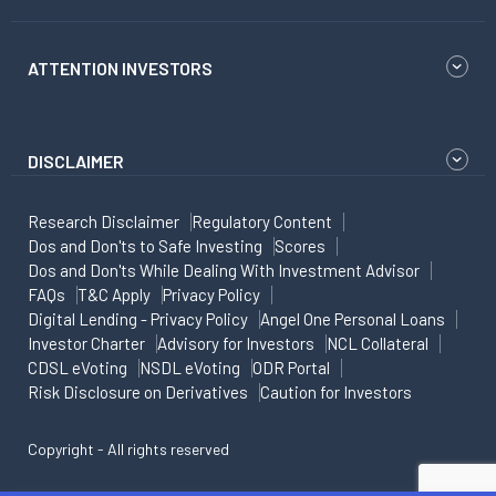
ATTENTION INVESTORS
DISCLAIMER
Research Disclaimer
Regulatory Content
Dos and Don'ts to Safe Investing
Scores
Dos and Don'ts While Dealing With Investment Advisor
FAQs
T&C Apply
Privacy Policy
Digital Lending - Privacy Policy
Angel One Personal Loans
Investor Charter
Advisory for Investors
NCL Collateral
CDSL eVoting
NSDL eVoting
ODR Portal
Risk Disclosure on Derivatives
Caution for Investors
Copyright - All rights reserved