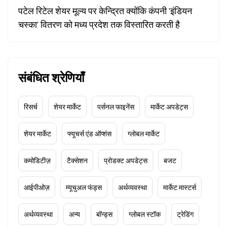
पटेल रिटेल शेयर मूल्य पर केन्द्रित क्योंकि कंपनी 'इंडियन
चस्का' वितरण को मध्य प्रदेश तक विस्तारित करती है
संबंधित श्रेणियाँ
रिसर्च
शेयर मार्केट
पर्सनल फाइनेंस
मार्केट अपडेट्स
शेयर मार्केट
फ्यूचर्स एंड ऑप्शंस
ग्लोबल मार्केट
कमोडिटीज़
टैक्सेशन
प्रोडक्ट अपडेट्स
बजट
आईपीओज़
म्यूचुअल फंड्स
अर्थव्यवस्था
मार्केट मास्टर्स
अर्थव्यवस्था
अन्य
बॉन्ड्स
ग्लोबल स्टॉक
ट्रेडिंग