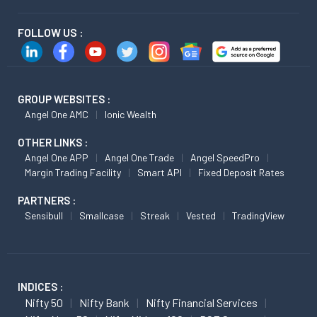
FOLLOW US :
GROUP WEBSITES :
Angel One AMC
Ionic Wealth
OTHER LINKS :
Angel One APP
Angel One Trade
Angel SpeedPro
Margin Trading Facility
Smart API
Fixed Deposit Rates
PARTNERS :
Sensibull
Smallcase
Streak
Vested
TradingView
INDICES :
Nifty 50
Nifty Bank
Nifty Financial Services