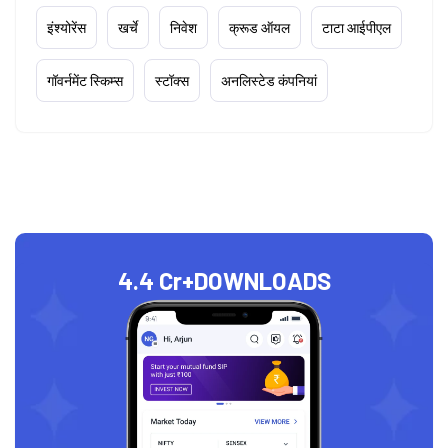
इंश्योरेंस
खर्चे
निवेश
क्रूड ऑयल
टाटा आईपीएल
गॉवर्नमेंट स्किम्स
स्टॉक्स
अनलिस्टेड कंपनियां
4.4 Cr+
DOWNLOADS