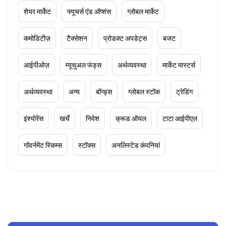
शेयर मार्केट
फ्यूचर्स एंड ऑप्शंस
ग्लोबल मार्केट
कमोडिटीज़
टैक्सेशन
प्रोडक्ट अपडेट्स
बजट
आईपीओज़
म्यूचुअल फंड्स
अर्थव्यवस्था
मार्केट मास्टर्स
अर्थव्यवस्था
अन्य
बॉन्ड्स
ग्लोबल स्टॉक
ट्रेडिंग
इंश्योरेंस
खर्चे
निवेश
क्रूड ऑयल
टाटा आईपीएल
गॉवर्नमेंट स्किम्स
स्टॉक्स
अनलिस्टेड कंपनियां