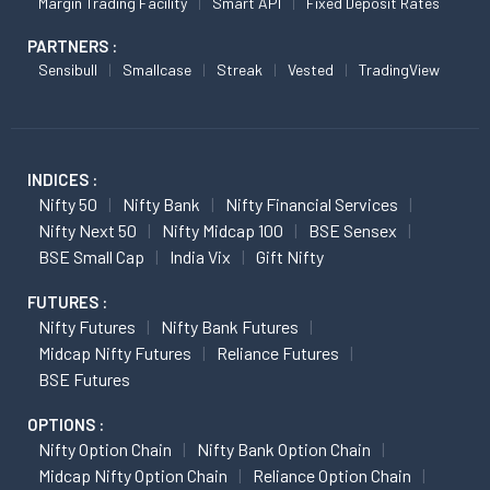
Margin Trading Facility
Smart API
Fixed Deposit Rates
PARTNERS :
Sensibull
Smallcase
Streak
Vested
TradingView
INDICES :
Nifty 50
Nifty Bank
Nifty Financial Services
Nifty Next 50
Nifty Midcap 100
BSE Sensex
BSE Small Cap
India Vix
Gift Nifty
FUTURES :
Nifty Futures
Nifty Bank Futures
Midcap Nifty Futures
Reliance Futures
BSE Futures
OPTIONS :
Nifty Option Chain
Nifty Bank Option Chain
Midcap Nifty Option Chain
Reliance Option Chain