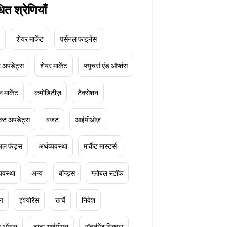
धित श्रेणियाँ
शेयर मार्केट
पर्सनल फाइनेंस
ेट अपडेट्स
शेयर मार्केट
फ्यूचर्स एंड ऑप्शंस
 मार्केट
कमोडिटीज़
टैक्सेशन
क्ट अपडेट्स
बजट
आईपीओज़
ुअल फंड्स
अर्थव्यवस्था
मार्केट मास्टर्स
्यवस्था
अन्य
बॉन्ड्स
ग्लोबल स्टॉक
ंग
इंश्योरेंस
खर्चे
निवेश
ूड ऑयल
टाटा आईपीएल
गॉवर्नमेंट स्किम्स