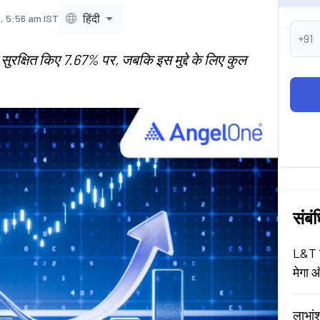
हिंदी
, 5:56 am IST
+91
सुरक्षित किए 7.67% पर, जबकि इस मुद्दे के लिए कुल
संबं
L&T श
मेगा ऑ
लाभां