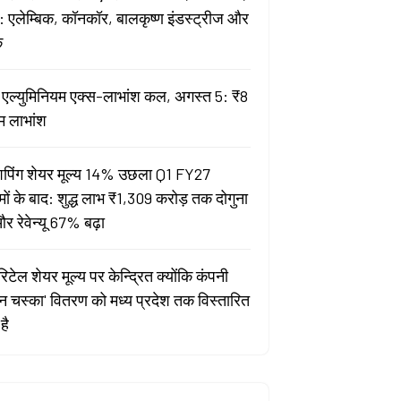
 एलेम्बिक, कॉनकॉर, बालकृष्ण इंडस्ट्रीज और
क
ता एल्युमिनियम एक्स-लाभांश कल, अगस्त 5: ₹8
म लाभांश
पिंग शेयर मूल्य 14% उछला Q1 FY27
मों के बाद: शुद्ध लाभ ₹1,309 करोड़ तक दोगुना
र रेवेन्यू 67% बढ़ा
िटेल शेयर मूल्य पर केन्द्रित क्योंकि कंपनी
यन चस्का' वितरण को मध्य प्रदेश तक विस्तारित
है