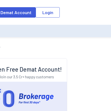
o the input field, the suggestion list will be updated as per the keyw
 Demat Account
Login
n Free Demat Account!
Join our 3.5 Cr+ happy customers