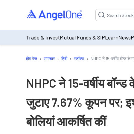
Suggestion will be p
Trade & Invest
Mutual Funds & SIP
Learn
News
P
›
›
›
›
होम पेज
समाचार
हिंदी
स्टॉक्स
NHPC ने 15-वर्षीय बॉन्ड के म
NHPC ने 15-वर्षीय बॉन्ड 
जुटाए 7.67% कूपन पर; इश
बोलियां आकर्षित कीं