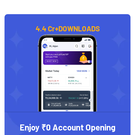
4.4 Cr+
DOWNLOADS
Enjoy ₹0 Account Opening