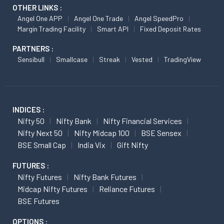
OTHER LINKS :
Angel One APP
Angel One Trade
Angel SpeedPro
Margin Trading Facility
Smart API
Fixed Deposit Rates
PARTNERS :
Sensibull
Smallcase
Streak
Vested
TradingView
INDICES :
Nifty 50
Nifty Bank
Nifty Financial Services
Nifty Next 50
Nifty Midcap 100
BSE Sensex
BSE Small Cap
India Vix
Gift Nifty
FUTURES :
Nifty Futures
Nifty Bank Futures
Midcap Nifty Futures
Reliance Futures
BSE Futures
OPTIONS :