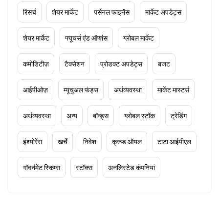
रिसर्च
शेयर मार्केट
पर्सनल फाइनेंस
मार्केट अपडेट्स
शेयर मार्केट
फ्यूचर्स एंड ऑप्शंस
ग्लोबल मार्केट
कमोडिटीज़
टैक्सेशन
प्रोडक्ट अपडेट्स
बजट
आईपीओज़
म्यूचुअल फंड्स
अर्थव्यवस्था
मार्केट मास्टर्स
अर्थव्यवस्था
अन्य
बॉन्ड्स
ग्लोबल स्टॉक
ट्रेडिंग
इंश्योरेंस
खर्चे
निवेश
क्रूड ऑयल
टाटा आईपीएल
गॉवर्नमेंट स्किम्स
स्टॉक्स
अनलिस्टेड कंपनियां