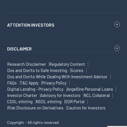
ATTENTION INVESTORS
DISCLAIMER
Research Disclaimer
Regulatory Content
Dos and Don'ts to Safe Investing
Scores
Dos and Don'ts While Dealing With Investment Advisor
FAQs
T&C Apply
Privacy Policy
Digital Lending - Privacy Policy
AngelOne Personal Loans
Investor Charter
Advisory for Investors
NCL Collateral
CDSL eVoting
NSDL eVoting
ODR Portal
Risk Disclosure on Derivatives
Caution for Investors
Copyright - All rights reserved