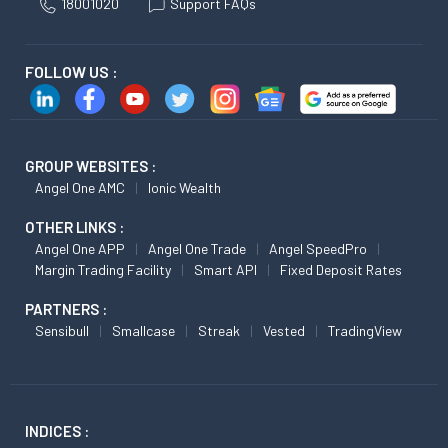
18001020
Support FAQs
FOLLOW US :
GROUP WEBSITES :
Angel One AMC
Ionic Wealth
OTHER LINKS :
Angel One APP
Angel One Trade
Angel SpeedPro
Margin Trading Facility
Smart API
Fixed Deposit Rates
PARTNERS :
Sensibull
Smallcase
Streak
Vested
TradingView
INDICES :