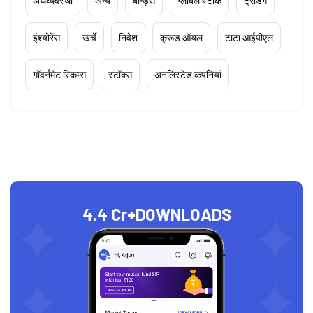
अर्थव्यवस्था
अन्य
बॉन्ड्स
ग्लोबल स्टॉक
ट्रेडिंग
इंश्योरेंस
खर्चे
निवेश
क्रूड ऑयल
टाटा आईपीएल
गॉवर्नमेंट स्किम्स
स्टॉक्स
अनलिस्टेड कंपनियां
4.4 Cr+
DOWNLOADS