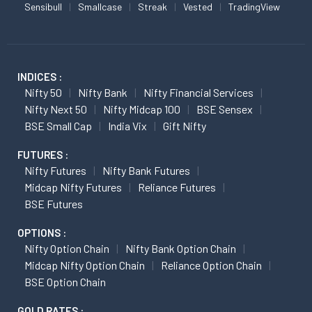
Sensibull
Smallcase
Streak
Vested
TradingView
INDICES :
Nifty 50
Nifty Bank
Nifty Financial Services
Nifty Next 50
Nifty Midcap 100
BSE Sensex
BSE Small Cap
India Vix
Gift Nifty
FUTURES :
Nifty Futures
Nifty Bank Futures
Midcap Nifty Futures
Reliance Futures
BSE Futures
OPTIONS :
Nifty Option Chain
Nifty Bank Option Chain
Midcap Nifty Option Chain
Reliance Option Chain
BSE Option Chain
GOLD RATES :