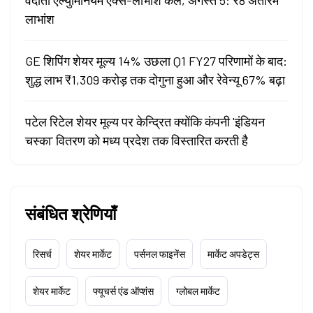
वेदांता एल्युमिनियम एक्स-लाभांश कल, अगस्त 5: ₹8 अंतरिम
लाभांश
GE शिपिंग शेयर मूल्य 14% उछला Q1 FY27 परिणामों के बाद:
शुद्ध लाभ ₹1,309 करोड़ तक दोगुना हुआ और रेवेन्यू 67% बढ़ा
पटेल रिटेल शेयर मूल्य पर केन्द्रित क्योंकि कंपनी 'इंडियन
चस्का' वितरण को मध्य प्रदेश तक विस्तारित करती है
संबंधित श्रेणियाँ
रिसर्च
शेयर मार्केट
पर्सनल फाइनेंस
मार्केट अपडेट्स
शेयर मार्केट
फ्यूचर्स एंड ऑप्शंस
ग्लोबल मार्केट