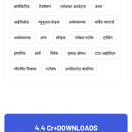
कमोडिटीज़
टैक्सेशन
प्रोडक्ट अपडेट्स
बजट
आईपीओज़
म्यूचुअल फंड्स
अर्थव्यवस्था
मार्केट मास्टर्स
अर्थव्यवस्था
अन्य
बॉन्ड्स
ग्लोबल स्टॉक
ट्रेडिंग
इंश्योरेंस
खर्चे
निवेश
क्रूड ऑयल
टाटा आईपीएल
गॉवर्नमेंट स्किम्स
स्टॉक्स
अनलिस्टेड कंपनियां
4.4 Cr+
DOWNLOADS