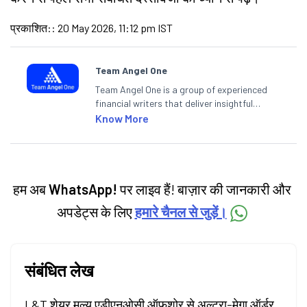
प्रकाशित:
:
20 May 2026, 11:12 pm IST
Team Angel One
Team Angel One is a group of experienced
financial writers that deliver insightful
articles on the stock market, IPO, economy,
Know More
personal finance, commodities and related
categories.
हम अब
WhatsApp!
पर लाइव हैं! बाज़ार की जानकारी और
अपडेट्स के लिए
हमारे चैनल से जुड़ें।
संबंधित लेख
L&T शेयर मूल्य एडीएनओसी ऑफशोर से अल्ट्रा-मेगा ऑर्डर