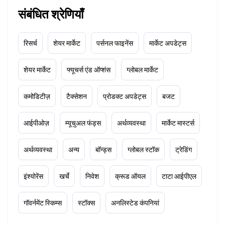
संबंधित श्रेणियाँ
रिसर्च
शेयर मार्केट
पर्सनल फाइनेंस
मार्केट अपडेट्स
शेयर मार्केट
फ्यूचर्स एंड ऑप्शंस
ग्लोबल मार्केट
कमोडिटीज़
टैक्सेशन
प्रोडक्ट अपडेट्स
बजट
आईपीओज़
म्यूचुअल फंड्स
अर्थव्यवस्था
मार्केट मास्टर्स
अर्थव्यवस्था
अन्य
बॉन्ड्स
ग्लोबल स्टॉक
ट्रेडिंग
इंश्योरेंस
खर्चे
निवेश
क्रूड ऑयल
टाटा आईपीएल
गॉवर्नमेंट स्किम्स
स्टॉक्स
अनलिस्टेड कंपनियां