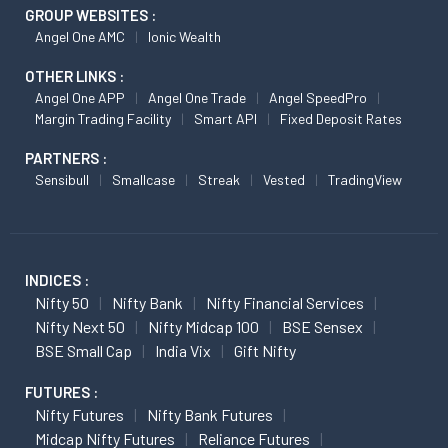
GROUP WEBSITES :
Angel One AMC
Ionic Wealth
OTHER LINKS :
Angel One APP
Angel One Trade
Angel SpeedPro
Margin Trading Facility
Smart API
Fixed Deposit Rates
PARTNERS :
Sensibull
Smallcase
Streak
Vested
TradingView
INDICES :
Nifty 50
Nifty Bank
Nifty Financial Services
Nifty Next 50
Nifty Midcap 100
BSE Sensex
BSE Small Cap
India Vix
Gift Nifty
FUTURES :
Nifty Futures
Nifty Bank Futures
Midcap Nifty Futures
Reliance Futures