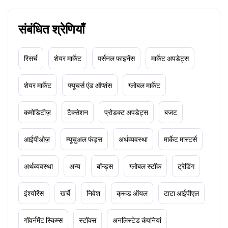
संबंधित श्रेणियाँ
रिसर्च
शेयर मार्केट
पर्सनल फाइनेंस
मार्केट अपडेट्स
शेयर मार्केट
फ्यूचर्स एंड ऑप्शंस
ग्लोबल मार्केट
कमोडिटीज़
टैक्सेशन
प्रोडक्ट अपडेट्स
बजट
आईपीओज़
म्यूचुअल फंड्स
अर्थव्यवस्था
मार्केट मास्टर्स
अर्थव्यवस्था
अन्य
बॉन्ड्स
ग्लोबल स्टॉक
ट्रेडिंग
इंश्योरेंस
खर्चे
निवेश
क्रूड ऑयल
टाटा आईपीएल
गॉवर्नमेंट स्किम्स
स्टॉक्स
अनलिस्टेड कंपनियां