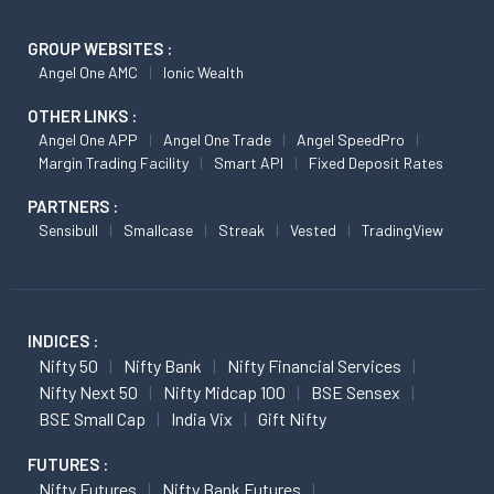
GROUP WEBSITES :
Angel One AMC
Ionic Wealth
OTHER LINKS :
Angel One APP
Angel One Trade
Angel SpeedPro
Margin Trading Facility
Smart API
Fixed Deposit Rates
PARTNERS :
Sensibull
Smallcase
Streak
Vested
TradingView
INDICES :
Nifty 50
Nifty Bank
Nifty Financial Services
Nifty Next 50
Nifty Midcap 100
BSE Sensex
BSE Small Cap
India Vix
Gift Nifty
FUTURES :
Nifty Futures
Nifty Bank Futures