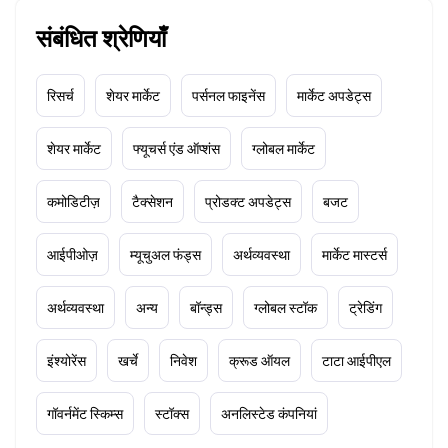
संबंधित श्रेणियाँ
रिसर्च
शेयर मार्केट
पर्सनल फाइनेंस
मार्केट अपडेट्स
शेयर मार्केट
फ्यूचर्स एंड ऑप्शंस
ग्लोबल मार्केट
कमोडिटीज़
टैक्सेशन
प्रोडक्ट अपडेट्स
बजट
आईपीओज़
म्यूचुअल फंड्स
अर्थव्यवस्था
मार्केट मास्टर्स
अर्थव्यवस्था
अन्य
बॉन्ड्स
ग्लोबल स्टॉक
ट्रेडिंग
इंश्योरेंस
खर्चे
निवेश
क्रूड ऑयल
टाटा आईपीएल
गॉवर्नमेंट स्किम्स
स्टॉक्स
अनलिस्टेड कंपनियां