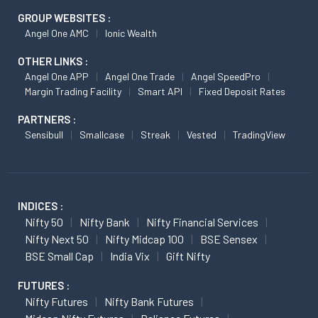
GROUP WEBSITES :
Angel One AMC
Ionic Wealth
OTHER LINKS :
Angel One APP
Angel One Trade
Angel SpeedPro
Margin Trading Facility
Smart API
Fixed Deposit Rates
PARTNERS :
Sensibull
Smallcase
Streak
Vested
TradingView
INDICES :
Nifty 50
Nifty Bank
Nifty Financial Services
Nifty Next 50
Nifty Midcap 100
BSE Sensex
BSE Small Cap
India Vix
Gift Nifty
FUTURES :
Nifty Futures
Nifty Bank Futures