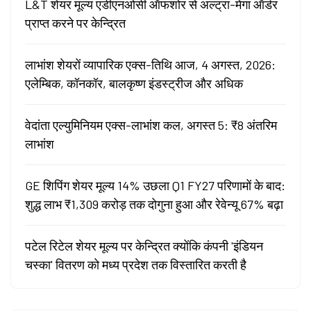
L&T शेयर मूल्य एडीएनओसी ऑफशोर से अल्ट्रा-मेगा ऑर्डर
प्राप्त करने पर केन्द्रित
लाभांश शेयरों व्यापारिक एक्स-तिथि आज, 4 अगस्त, 2026:
एलेम्बिक, कॉनकॉर, बालकृष्ण इंडस्ट्रीज और अधिक
वेदांता एल्युमिनियम एक्स-लाभांश कल, अगस्त 5: ₹8 अंतरिम
लाभांश
GE शिपिंग शेयर मूल्य 14% उछला Q1 FY27 परिणामों के बाद:
शुद्ध लाभ ₹1,309 करोड़ तक दोगुना हुआ और रेवेन्यू 67% बढ़ा
पटेल रिटेल शेयर मूल्य पर केन्द्रित क्योंकि कंपनी 'इंडियन
चस्का' वितरण को मध्य प्रदेश तक विस्तारित करती है