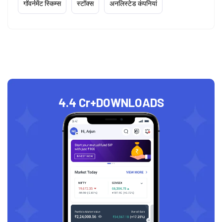
गॉवर्नमेंट स्किम्स
स्टॉक्स
अनलिस्टेड कंपनियां
4.4 Cr+
DOWNLOADS