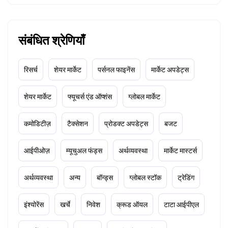
संबंधित श्रेणियाँ
रिसर्च
शेयर मार्केट
पर्सनल फाइनेंस
मार्केट अपडेट्स
शेयर मार्केट
फ्यूचर्स एंड ऑप्शंस
ग्लोबल मार्केट
कमोडिटीज़
टैक्सेशन
प्रोडक्ट अपडेट्स
बजट
आईपीओज़
म्यूचुअल फंड्स
अर्थव्यवस्था
मार्केट मास्टर्स
अर्थव्यवस्था
अन्य
बॉन्ड्स
ग्लोबल स्टॉक
ट्रेडिंग
इंश्योरेंस
खर्चे
निवेश
क्रूड ऑयल
टाटा आईपीएल