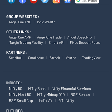
GROUP WEBSITES :
Angel One AMC
Ionic Wealth
OTHER LINKS :
Angel One APP
Angel One Trade
Angel SpeedPro
Margin Trading Facility
Smart API
Fixed Deposit Rates
PARTNERS :
Sensibull
Smallcase
Streak
Vested
TradingView
INDICES :
Nifty 50
Nifty Bank
Nifty Financial Services
Nifty Next 50
Nifty Midcap 100
BSE Sensex
BSE Small Cap
India Vix
Gift Nifty
FUTURES :