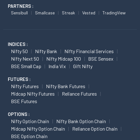
PARTNERS :
Sensibull
Smallcase
Streak
Vested
TradingView
INDICES :
Nifty 50
Nifty Bank
Nifty Financial Services
Nifty Next 50
Nifty Midcap 100
BSE Sensex
BSE Small Cap
India Vix
Gift Nifty
FUTURES :
Nifty Futures
Nifty Bank Futures
Midcap Nifty Futures
Reliance Futures
BSE Futures
OPTIONS :
Nifty Option Chain
Nifty Bank Option Chain
Midcap Nifty Option Chain
Reliance Option Chain
BSE Option Chain