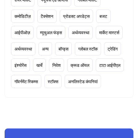
कमोडिटीज़
टैक्सेशन
प्रोडक्ट अपडेट्स
बजट
आईपीओज़
म्यूचुअल फंड्स
अर्थव्यवस्था
मार्केट मास्टर्स
अर्थव्यवस्था
अन्य
बॉन्ड्स
ग्लोबल स्टॉक
ट्रेडिंग
इंश्योरेंस
खर्चे
निवेश
क्रूड ऑयल
टाटा आईपीएल
गॉवर्नमेंट स्किम्स
स्टॉक्स
अनलिस्टेड कंपनियां