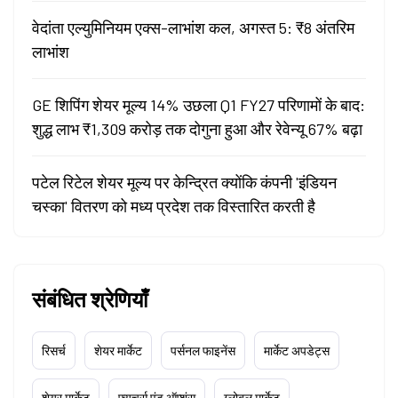
वेदांता एल्युमिनियम एक्स-लाभांश कल, अगस्त 5: ₹8 अंतरिम
लाभांश
GE शिपिंग शेयर मूल्य 14% उछला Q1 FY27 परिणामों के बाद:
शुद्ध लाभ ₹1,309 करोड़ तक दोगुना हुआ और रेवेन्यू 67% बढ़ा
पटेल रिटेल शेयर मूल्य पर केन्द्रित क्योंकि कंपनी 'इंडियन
चस्का' वितरण को मध्य प्रदेश तक विस्तारित करती है
संबंधित श्रेणियाँ
रिसर्च
शेयर मार्केट
पर्सनल फाइनेंस
मार्केट अपडेट्स
शेयर मार्केट
फ्यूचर्स एंड ऑप्शंस
ग्लोबल मार्केट