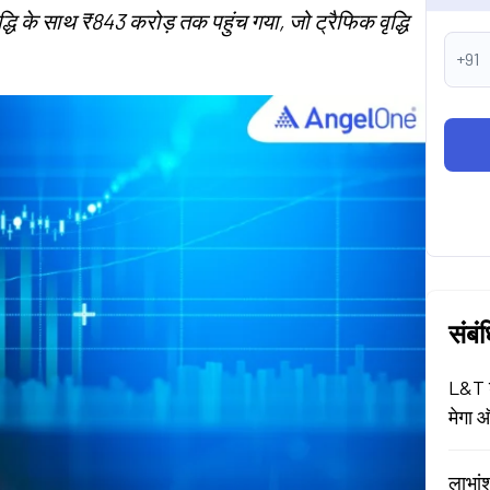
्धि के साथ ₹843 करोड़ तक पहुंच गया, जो ट्रैफिक वृद्धि
+91
संबं
L&T श
मेगा ऑ
लाभां