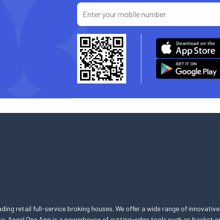
eading retail full-service broking houses. We offer a wide range of innovative
, etc. Angel One App is a powerhouse of cutting-edge tools such as basket