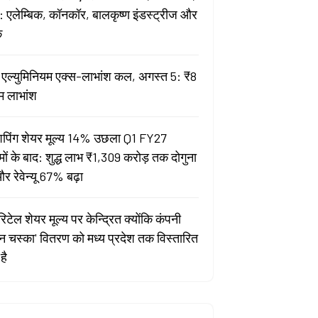
 एलेम्बिक, कॉनकॉर, बालकृष्ण इंडस्ट्रीज और
क
ता एल्युमिनियम एक्स-लाभांश कल, अगस्त 5: ₹8
म लाभांश
पिंग शेयर मूल्य 14% उछला Q1 FY27
मों के बाद: शुद्ध लाभ ₹1,309 करोड़ तक दोगुना
र रेवेन्यू 67% बढ़ा
िटेल शेयर मूल्य पर केन्द्रित क्योंकि कंपनी
यन चस्का' वितरण को मध्य प्रदेश तक विस्तारित
है