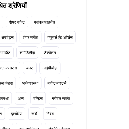
धित श्रेणियाँ
शेयर मार्केट
पर्सनल फाइनेंस
ेट अपडेट्स
शेयर मार्केट
फ्यूचर्स एंड ऑप्शंस
 मार्केट
कमोडिटीज़
टैक्सेशन
क्ट अपडेट्स
बजट
आईपीओज़
ुअल फंड्स
अर्थव्यवस्था
मार्केट मास्टर्स
्यवस्था
अन्य
बॉन्ड्स
ग्लोबल स्टॉक
ंग
इंश्योरेंस
खर्चे
निवेश
ूड ऑयल
टाटा आईपीएल
गॉवर्नमेंट स्किम्स