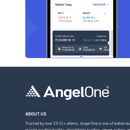
ABOUT US
Trusted by over 3.5 Cr+ clients, Angel One is one of India’s l
margin trading facility, algorithmic trading, smart orders