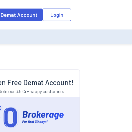
o the input field, the suggestion list will be updated as per the keyw
 Demat Account
Login
n Free Demat Account!
Join our 3.5 Cr+ happy customers