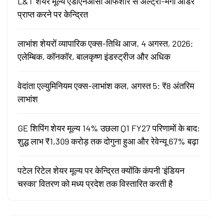
L&T शेयर मूल्य एडीएनओसी ऑफशोर से अल्ट्रा-मेगा ऑर्डर
प्राप्त करने पर केन्द्रित
लाभांश शेयरों व्यापारिक एक्स-तिथि आज, 4 अगस्त, 2026:
एलेम्बिक, कॉनकॉर, बालकृष्ण इंडस्ट्रीज और अधिक
वेदांता एल्युमिनियम एक्स-लाभांश कल, अगस्त 5: ₹8 अंतरिम
लाभांश
GE शिपिंग शेयर मूल्य 14% उछला Q1 FY27 परिणामों के बाद:
शुद्ध लाभ ₹1,309 करोड़ तक दोगुना हुआ और रेवेन्यू 67% बढ़ा
पटेल रिटेल शेयर मूल्य पर केन्द्रित क्योंकि कंपनी 'इंडियन
चस्का' वितरण को मध्य प्रदेश तक विस्तारित करती है