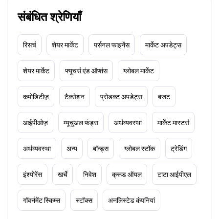
संबंधित श्रेणियाँ
रिसर्च
शेयर मार्केट
पर्सनल फाइनेंस
मार्केट अपडेट्स
शेयर मार्केट
फ्यूचर्स एंड ऑप्शंस
ग्लोबल मार्केट
कमोडिटीज़
टैक्सेशन
प्रोडक्ट अपडेट्स
बजट
आईपीओज़
म्यूचुअल फंड्स
अर्थव्यवस्था
मार्केट मास्टर्स
अर्थव्यवस्था
अन्य
बॉन्ड्स
ग्लोबल स्टॉक
ट्रेडिंग
इंश्योरेंस
खर्चे
निवेश
क्रूड ऑयल
टाटा आईपीएल
गॉवर्नमेंट स्किम्स
स्टॉक्स
अनलिस्टेड कंपनियां