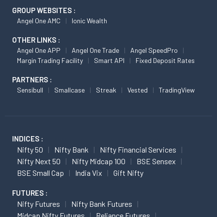
GROUP WEBSITES :
Angel One AMC
Ionic Wealth
OTHER LINKS :
Angel One APP
Angel One Trade
Angel SpeedPro
Margin Trading Facility
Smart API
Fixed Deposit Rates
PARTNERS :
Sensibull
Smallcase
Streak
Vested
TradingView
INDICES :
Nifty 50
Nifty Bank
Nifty Financial Services
Nifty Next 50
Nifty Midcap 100
BSE Sensex
BSE Small Cap
India Vix
Gift Nifty
FUTURES :
Nifty Futures
Nifty Bank Futures
Midcap Nifty Futures
Reliance Futures