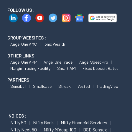
FOLLOW US :
GROUP WEBSITES :
Angel One AMC
Ionic Wealth
OTHER LINKS :
Angel One APP
Angel One Trade
Angel SpeedPro
Margin Trading Facility
Smart API
Fixed Deposit Rates
PARTNERS :
Sensibull
Smallcase
Streak
Vested
TradingView
INDICES :
Nifty 50
Nifty Bank
Nifty Financial Services
Nifty Next 50
Nifty Midcap 100
BSE Sensex