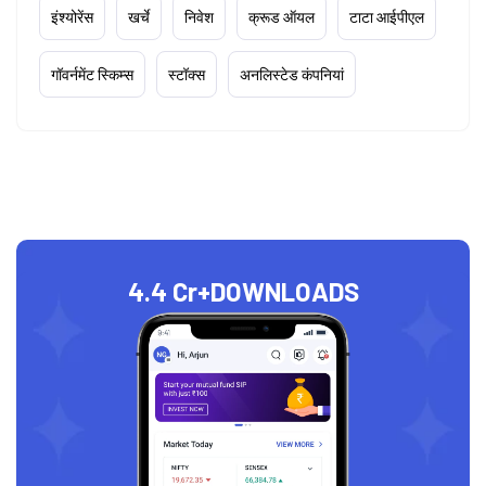
इंश्योरेंस
खर्चे
निवेश
क्रूड ऑयल
टाटा आईपीएल
गॉवर्नमेंट स्किम्स
स्टॉक्स
अनलिस्टेड कंपनियां
4.4 Cr+
DOWNLOADS