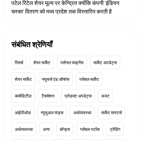
पटेल रिटेल शेयर मूल्य पर केन्द्रित क्योंकि कंपनी 'इंडियन
चस्का' वितरण को मध्य प्रदेश तक विस्तारित करती है
संबंधित श्रेणियाँ
रिसर्च
शेयर मार्केट
पर्सनल फाइनेंस
मार्केट अपडेट्स
शेयर मार्केट
फ्यूचर्स एंड ऑप्शंस
ग्लोबल मार्केट
कमोडिटीज़
टैक्सेशन
प्रोडक्ट अपडेट्स
बजट
आईपीओज़
म्यूचुअल फंड्स
अर्थव्यवस्था
मार्केट मास्टर्स
अर्थव्यवस्था
अन्य
बॉन्ड्स
ग्लोबल स्टॉक
ट्रेडिंग