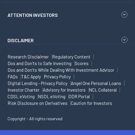
ATTENTION INVESTORS
DISCLAIMER
Research Disclaimer
Regulatory Content
Dos and Don'ts to Safe Investing
Scores
Dos and Don'ts While Dealing With Investment Advisor
FAQs
T&C Apply
Privacy Policy
Digital Lending - Privacy Policy
Angel One Personal Loans
Investor Charter
Advisory for Investors
NCL Collateral
CDSL eVoting
NSDL eVoting
ODR Portal
Risk Disclosure on Derivatives
Caution for Investors
Copyright - All rights reserved