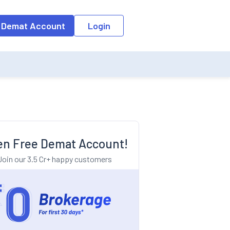
o the input field, the suggestion list will be updated as per the keyw
 Demat Account
Login
n Free Demat Account!
Join our 3.5 Cr+ happy customers