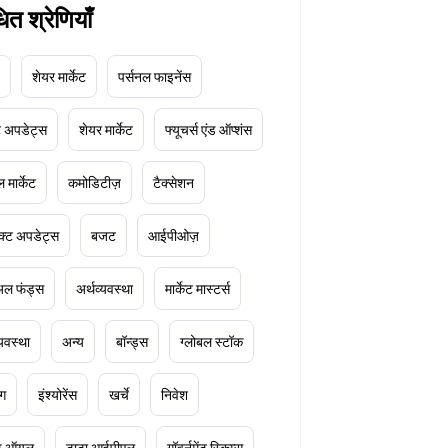
धित श्रेणियाँ
शेयर मार्केट
पर्सनल फाइनेंस
ेट अपडेट्स
शेयर मार्केट
फ्यूचर्स एंड ऑप्शंस
 मार्केट
कमोडिटीज़
टैक्सेशन
क्ट अपडेट्स
बजट
आईपीओज़
ुअल फंड्स
अर्थव्यवस्था
मार्केट मास्टर्स
्यवस्था
अन्य
बॉन्ड्स
ग्लोबल स्टॉक
ंग
इंश्योरेंस
खर्चे
निवेश
ूड ऑयल
टाटा आईपीएल
गॉवर्नमेंट स्किम्स