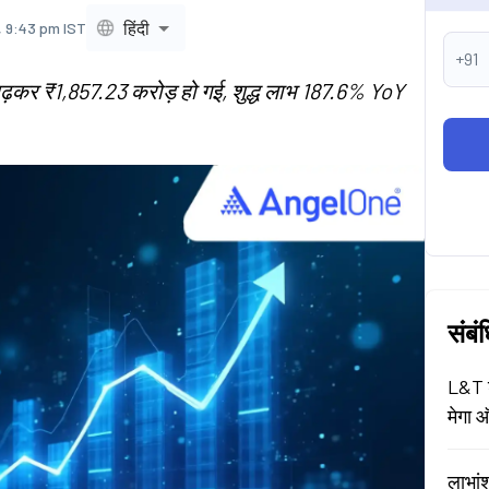
हिंदी
, 9:43 pm IST
+91
ढ़कर ₹1,857.23 करोड़ हो गई, शुद्ध लाभ 187.6% YoY
संबं
L&T श
मेगा ऑ
लाभां