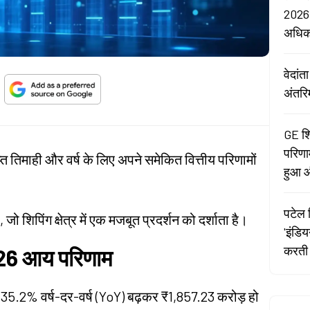
2026:
अधि
वेदां
अंतरि
GE शि
परिणा
ाप्त तिमाही और वर्ष के लिए अपने समेकित वित्तीय परिणामों
हुआ औ
पटेल र
, जो शिपिंग क्षेत्र में एक मजबूत प्रदर्शन को दर्शाता है।
'इंडि
करती 
FY26 आय परिणाम
 आय 35.2% वर्ष-दर-वर्ष (YoY) बढ़कर ₹1,857.23 करोड़ हो