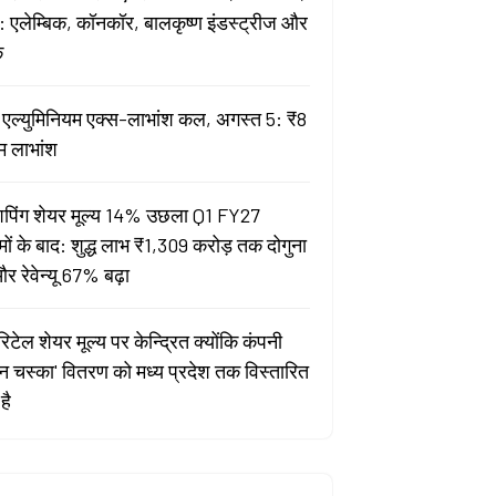
 एलेम्बिक, कॉनकॉर, बालकृष्ण इंडस्ट्रीज और
क
ता एल्युमिनियम एक्स-लाभांश कल, अगस्त 5: ₹8
म लाभांश
पिंग शेयर मूल्य 14% उछला Q1 FY27
मों के बाद: शुद्ध लाभ ₹1,309 करोड़ तक दोगुना
र रेवेन्यू 67% बढ़ा
िटेल शेयर मूल्य पर केन्द्रित क्योंकि कंपनी
यन चस्का' वितरण को मध्य प्रदेश तक विस्तारित
है