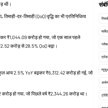
ोड़ थी।
संबं
 तिमाही-दर-तिमाही (QoQ) वृद्धि का भी प्रतिनिधित्व
रिसर्च
मार्क
बढ़कर ₹1,044.09 करोड़ हो गया, जो एक साल पहले
ग्लोबल
812.52 करोड़ से 28.5% QoQ बढ़ा।
प्रोड
म्यूच
ग की कुल आय 2.5% YoY बढ़कर ₹6,312.42 करोड़ हो गई, जो
अर्थव
 करोड़ हो गया, जो पिछले वर्ष ₹2,344.26 करोड़ था।
ट्रेडि
क्र