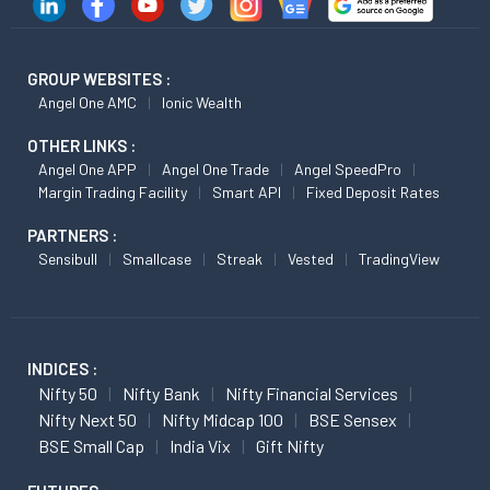
GROUP WEBSITES :
Angel One AMC
Ionic Wealth
OTHER LINKS :
Angel One APP
Angel One Trade
Angel SpeedPro
Margin Trading Facility
Smart API
Fixed Deposit Rates
PARTNERS :
Sensibull
Smallcase
Streak
Vested
TradingView
INDICES :
Nifty 50
Nifty Bank
Nifty Financial Services
Nifty Next 50
Nifty Midcap 100
BSE Sensex
BSE Small Cap
India Vix
Gift Nifty