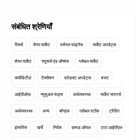
संबंधित श्रेणियाँ
रिसर्च
शेयर मार्केट
पर्सनल फाइनेंस
मार्केट अपडेट्स
शेयर मार्केट
फ्यूचर्स एंड ऑप्शंस
ग्लोबल मार्केट
कमोडिटीज़
टैक्सेशन
प्रोडक्ट अपडेट्स
बजट
आईपीओज़
म्यूचुअल फंड्स
अर्थव्यवस्था
मार्केट मास्टर्स
अर्थव्यवस्था
अन्य
बॉन्ड्स
ग्लोबल स्टॉक
ट्रेडिंग
इंश्योरेंस
खर्चे
निवेश
क्रूड ऑयल
टाटा आईपीएल