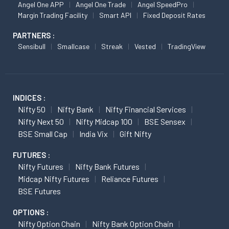
Angel One APP
Angel One Trade
Angel SpeedPro
Margin Trading Facility
Smart API
Fixed Deposit Rates
PARTNERS :
Sensibull
Smallcase
Streak
Vested
TradingView
INDICES :
Nifty 50
Nifty Bank
Nifty Financial Services
Nifty Next 50
Nifty Midcap 100
BSE Sensex
BSE Small Cap
India Vix
Gift Nifty
FUTURES :
Nifty Futures
Nifty Bank Futures
Midcap Nifty Futures
Reliance Futures
BSE Futures
OPTIONS :
Nifty Option Chain
Nifty Bank Option Chain