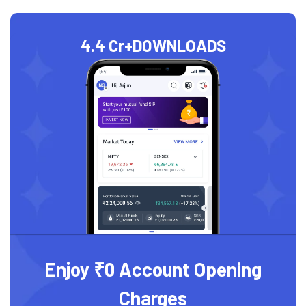
4.4 Cr+
DOWNLOADS
Enjoy ₹0 Account Opening
Charges