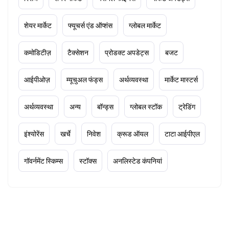
शेयर मार्केट
फ्यूचर्स एंड ऑप्शंस
ग्लोबल मार्केट
कमोडिटीज़
टैक्सेशन
प्रोडक्ट अपडेट्स
बजट
आईपीओज़
म्यूचुअल फंड्स
अर्थव्यवस्था
मार्केट मास्टर्स
अर्थव्यवस्था
अन्य
बॉन्ड्स
ग्लोबल स्टॉक
ट्रेडिंग
इंश्योरेंस
खर्चे
निवेश
क्रूड ऑयल
टाटा आईपीएल
गॉवर्नमेंट स्किम्स
स्टॉक्स
अनलिस्टेड कंपनियां