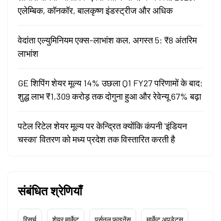
एलेम्बिक, कॉनकॉर, बालकृष्ण इंडस्ट्रीज और अधिक
वेदांता एल्युमिनियम एक्स-लाभांश कल, अगस्त 5: ₹8 अंतरिम
लाभांश
GE शिपिंग शेयर मूल्य 14% उछला Q1 FY27 परिणामों के बाद:
शुद्ध लाभ ₹1,309 करोड़ तक दोगुना हुआ और रेवेन्यू 67% बढ़ा
पटेल रिटेल शेयर मूल्य पर केन्द्रित क्योंकि कंपनी 'इंडियन
चस्का' वितरण को मध्य प्रदेश तक विस्तारित करती है
संबंधित श्रेणियाँ
रिसर्च
शेयर मार्केट
पर्सनल फाइनेंस
मार्केट अपडेट्स