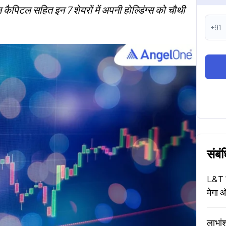
कैपिटल सहित इन 7 शेयरों में अपनी होल्डिंग्स को चौथी
+91
संबं
L&T श
मेगा ऑ
लाभां