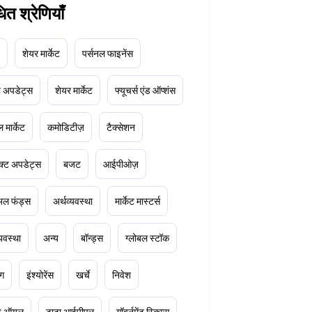
धित श्रेणियाँ
शेयर मार्केट
पर्सनल फाइनेंस
ेट अपडेट्स
शेयर मार्केट
फ्यूचर्स एंड ऑप्शंस
 मार्केट
कमोडिटीज़
टैक्सेशन
क्ट अपडेट्स
बजट
आईपीओज़
ुअल फंड्स
अर्थव्यवस्था
मार्केट मास्टर्स
्यवस्था
अन्य
बॉन्ड्स
ग्लोबल स्टॉक
ंग
इंश्योरेंस
खर्चे
निवेश
ूड ऑयल
टाटा आईपीएल
गॉवर्नमेंट स्किम्स