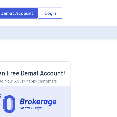
o the input field, the suggestion list will be updated as per the keyw
 Demat Account
Login
n Free Demat Account!
Join our 3.5 Cr+ happy customers