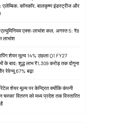
 एलेम्बिक, कॉनकॉर, बालकृष्ण इंडस्ट्रीज और
क
ता एल्युमिनियम एक्स-लाभांश कल, अगस्त 5: ₹8
म लाभांश
पिंग शेयर मूल्य 14% उछला Q1 FY27
मों के बाद: शुद्ध लाभ ₹1,309 करोड़ तक दोगुना
र रेवेन्यू 67% बढ़ा
िटेल शेयर मूल्य पर केन्द्रित क्योंकि कंपनी
यन चस्का' वितरण को मध्य प्रदेश तक विस्तारित
है