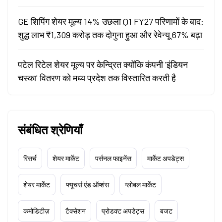
GE शिपिंग शेयर मूल्य 14% उछला Q1 FY27 परिणामों के बाद:
शुद्ध लाभ ₹1,309 करोड़ तक दोगुना हुआ और रेवेन्यू 67% बढ़ा
पटेल रिटेल शेयर मूल्य पर केन्द्रित क्योंकि कंपनी 'इंडियन
चस्का' वितरण को मध्य प्रदेश तक विस्तारित करती है
संबंधित श्रेणियाँ
रिसर्च
शेयर मार्केट
पर्सनल फाइनेंस
मार्केट अपडेट्स
शेयर मार्केट
फ्यूचर्स एंड ऑप्शंस
ग्लोबल मार्केट
कमोडिटीज़
टैक्सेशन
प्रोडक्ट अपडेट्स
बजट