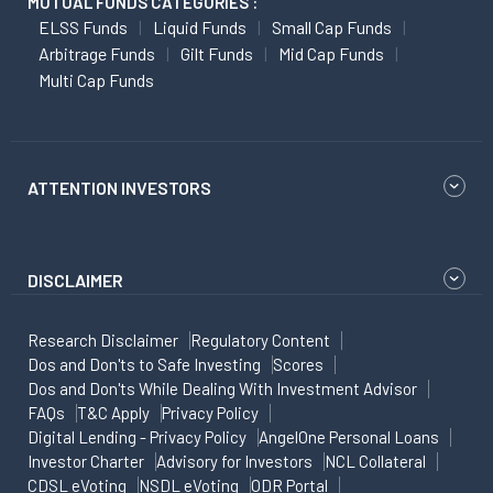
MUTUAL FUNDS CATEGORIES :
ELSS Funds
Liquid Funds
Small Cap Funds
Arbitrage Funds
Gilt Funds
Mid Cap Funds
Multi Cap Funds
ATTENTION INVESTORS
DISCLAIMER
Research Disclaimer
Regulatory Content
Dos and Don'ts to Safe Investing
Scores
Dos and Don'ts While Dealing With Investment Advisor
FAQs
T&C Apply
Privacy Policy
Digital Lending - Privacy Policy
AngelOne Personal Loans
Investor Charter
Advisory for Investors
NCL Collateral
CDSL eVoting
NSDL eVoting
ODR Portal