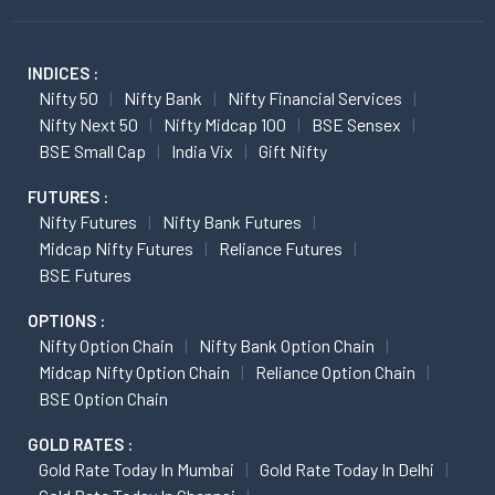
INDICES :
Nifty 50
Nifty Bank
Nifty Financial Services
Nifty Next 50
Nifty Midcap 100
BSE Sensex
BSE Small Cap
India Vix
Gift Nifty
FUTURES :
Nifty Futures
Nifty Bank Futures
Midcap Nifty Futures
Reliance Futures
BSE Futures
OPTIONS :
Nifty Option Chain
Nifty Bank Option Chain
Midcap Nifty Option Chain
Reliance Option Chain
BSE Option Chain
GOLD RATES :
Gold Rate Today In Mumbai
Gold Rate Today In Delhi