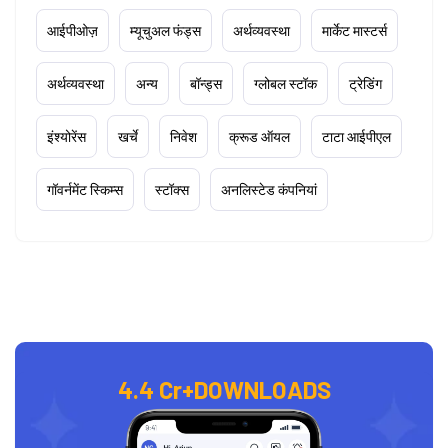
आईपीओज़
म्यूचुअल फंड्स
अर्थव्यवस्था
मार्केट मास्टर्स
अर्थव्यवस्था
अन्य
बॉन्ड्स
ग्लोबल स्टॉक
ट्रेडिंग
इंश्योरेंस
खर्चे
निवेश
क्रूड ऑयल
टाटा आईपीएल
गॉवर्नमेंट स्किम्स
स्टॉक्स
अनलिस्टेड कंपनियां
4.4 Cr+
DOWNLOADS