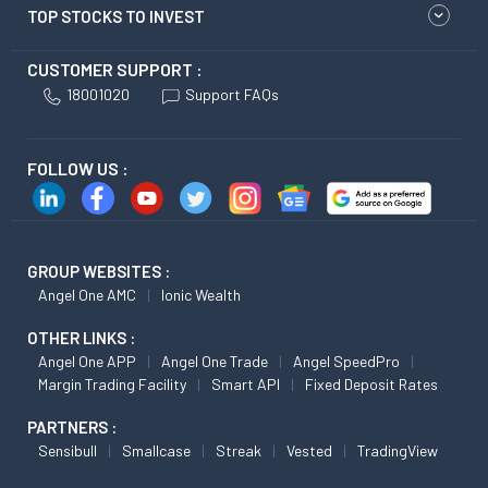
TOP STOCKS TO INVEST
CUSTOMER SUPPORT :
18001020
Support FAQs
FOLLOW US :
GROUP WEBSITES :
Angel One AMC
Ionic Wealth
OTHER LINKS :
Angel One APP
Angel One Trade
Angel SpeedPro
Margin Trading Facility
Smart API
Fixed Deposit Rates
PARTNERS :
Sensibull
Smallcase
Streak
Vested
TradingView