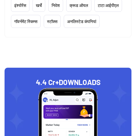
इंश्योरेंस
खर्चे
निवेश
क्रूड ऑयल
टाटा आईपीएल
गॉवर्नमेंट स्किम्स
स्टॉक्स
अनलिस्टेड कंपनियां
4.4 Cr+
DOWNLOADS