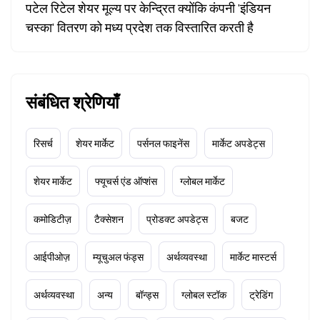
पटेल रिटेल शेयर मूल्य पर केन्द्रित क्योंकि कंपनी 'इंडियन
चस्का' वितरण को मध्य प्रदेश तक विस्तारित करती है
संबंधित श्रेणियाँ
रिसर्च
शेयर मार्केट
पर्सनल फाइनेंस
मार्केट अपडेट्स
शेयर मार्केट
फ्यूचर्स एंड ऑप्शंस
ग्लोबल मार्केट
कमोडिटीज़
टैक्सेशन
प्रोडक्ट अपडेट्स
बजट
आईपीओज़
म्यूचुअल फंड्स
अर्थव्यवस्था
मार्केट मास्टर्स
अर्थव्यवस्था
अन्य
बॉन्ड्स
ग्लोबल स्टॉक
ट्रेडिंग