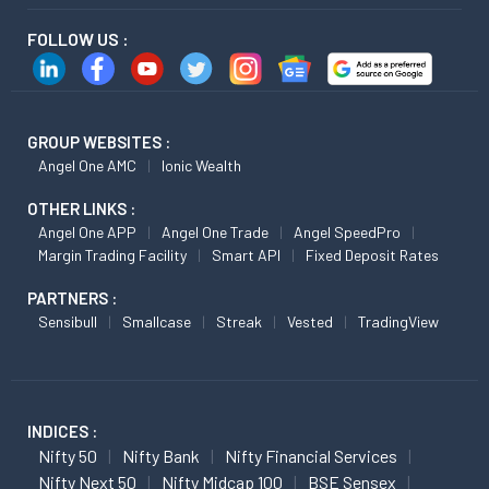
FOLLOW US :
GROUP WEBSITES :
Angel One AMC
Ionic Wealth
OTHER LINKS :
Angel One APP
Angel One Trade
Angel SpeedPro
Margin Trading Facility
Smart API
Fixed Deposit Rates
PARTNERS :
Sensibull
Smallcase
Streak
Vested
TradingView
INDICES :
Nifty 50
Nifty Bank
Nifty Financial Services
Nifty Next 50
Nifty Midcap 100
BSE Sensex