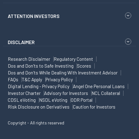
ATTENTION INVESTORS
DISCLAIMER
Research Disclaimer
Regulatory Content
Dos and Don'ts to Safe Investing
Scores
Dos and Don'ts While Dealing With Investment Advisor
FAQs
T&C Apply
Privacy Policy
Digital Lending - Privacy Policy
Angel One Personal Loans
Investor Charter
Advisory for Investors
NCL Collateral
CDSL eVoting
NSDL eVoting
ODR Portal
Risk Disclosure on Derivatives
Caution for Investors
Copyright - All rights reserved