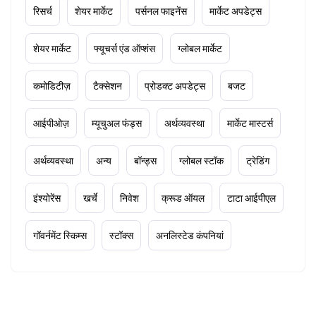
रिसर्च
शेयर मार्केट
पर्सनल फाइनेंस
मार्केट अपडेट्स
शेयर मार्केट
फ्यूचर्स एंड ऑप्शंस
ग्लोबल मार्केट
कमोडिटीज़
टैक्सेशन
प्रोडक्ट अपडेट्स
बजट
आईपीओज़
म्यूचुअल फंड्स
अर्थव्यवस्था
मार्केट मास्टर्स
अर्थव्यवस्था
अन्य
बॉन्ड्स
ग्लोबल स्टॉक
ट्रेडिंग
इंश्योरेंस
खर्चे
निवेश
क्रूड ऑयल
टाटा आईपीएल
गॉवर्नमेंट स्किम्स
स्टॉक्स
अनलिस्टेड कंपनियां