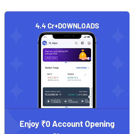
4.4 Cr+
DOWNLOADS
Enjoy ₹0 Account Opening