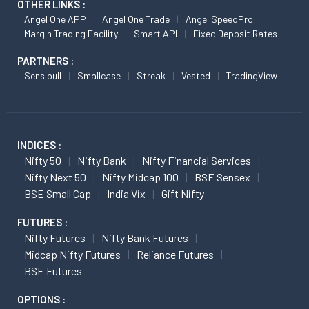
OTHER LINKS :
Angel One APP
Angel One Trade
Angel SpeedPro
Margin Trading Facility
Smart API
Fixed Deposit Rates
PARTNERS :
Sensibull
Smallcase
Streak
Vested
TradingView
INDICES :
Nifty 50
Nifty Bank
Nifty Financial Services
Nifty Next 50
Nifty Midcap 100
BSE Sensex
BSE Small Cap
India Vix
Gift Nifty
FUTURES :
Nifty Futures
Nifty Bank Futures
Midcap Nifty Futures
Reliance Futures
BSE Futures
OPTIONS :