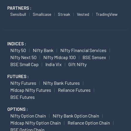
PARTNERS :
Sensibull
Smallcase
Streak
Vested
TradingView
INDICES :
Nifty 50
Nifty Bank
Nifty Financial Services
Nifty Next 50
Nifty Midcap 100
BSE Sensex
BSE Small Cap
India Vix
Gift Nifty
FUTURES :
Nifty Futures
Nifty Bank Futures
Midcap Nifty Futures
Reliance Futures
BSE Futures
OPTIONS :
Nifty Option Chain
Nifty Bank Option Chain
Midcap Nifty Option Chain
Reliance Option Chain
BSE Option Chain