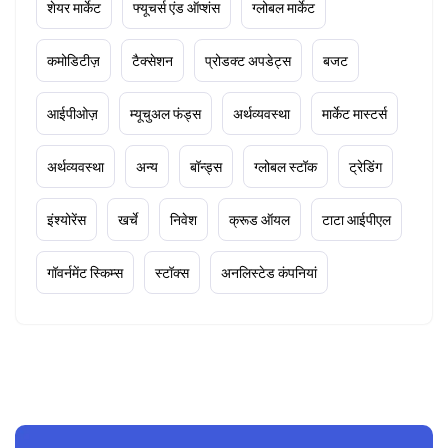
शेयर मार्केट
फ्यूचर्स एंड ऑप्शंस
ग्लोबल मार्केट
कमोडिटीज़
टैक्सेशन
प्रोडक्ट अपडेट्स
बजट
आईपीओज़
म्यूचुअल फंड्स
अर्थव्यवस्था
मार्केट मास्टर्स
अर्थव्यवस्था
अन्य
बॉन्ड्स
ग्लोबल स्टॉक
ट्रेडिंग
इंश्योरेंस
खर्चे
निवेश
क्रूड ऑयल
टाटा आईपीएल
गॉवर्नमेंट स्किम्स
स्टॉक्स
अनलिस्टेड कंपनियां