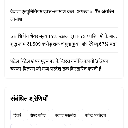
वेदांता एल्युमिनियम एक्स-लाभांश कल, अगस्त 5: ₹8 अंतरिम
लाभांश
GE शिपिंग शेयर मूल्य 14% उछला Q1 FY27 परिणामों के बाद:
शुद्ध लाभ ₹1,309 करोड़ तक दोगुना हुआ और रेवेन्यू 67% बढ़ा
पटेल रिटेल शेयर मूल्य पर केन्द्रित क्योंकि कंपनी 'इंडियन
चस्का' वितरण को मध्य प्रदेश तक विस्तारित करती है
संबंधित श्रेणियाँ
रिसर्च
शेयर मार्केट
पर्सनल फाइनेंस
मार्केट अपडेट्स