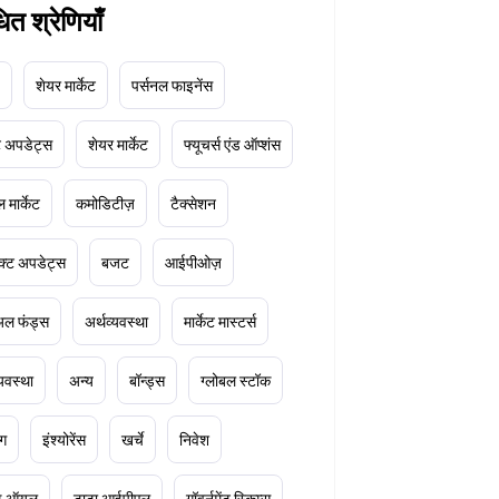
धित श्रेणियाँ
शेयर मार्केट
पर्सनल फाइनेंस
ेट अपडेट्स
शेयर मार्केट
फ्यूचर्स एंड ऑप्शंस
 मार्केट
कमोडिटीज़
टैक्सेशन
क्ट अपडेट्स
बजट
आईपीओज़
ुअल फंड्स
अर्थव्यवस्था
मार्केट मास्टर्स
्यवस्था
अन्य
बॉन्ड्स
ग्लोबल स्टॉक
ंग
इंश्योरेंस
खर्चे
निवेश
ूड ऑयल
टाटा आईपीएल
गॉवर्नमेंट स्किम्स