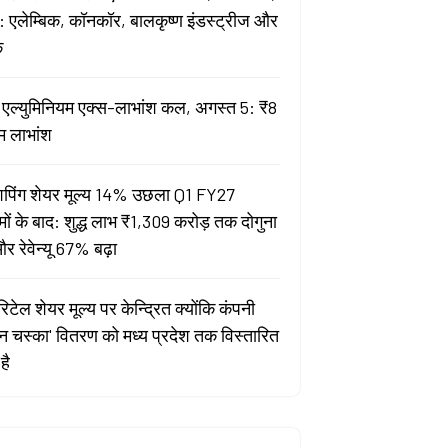
 एलेम्बिक, कॉनकॉर, बालकृष्ण इंडस्ट्रीज और
क
ता एल्युमिनियम एक्स-लाभांश कल, अगस्त 5: ₹8
म लाभांश
पिंग शेयर मूल्य 14% उछला Q1 FY27
मों के बाद: शुद्ध लाभ ₹1,309 करोड़ तक दोगुना
र रेवेन्यू 67% बढ़ा
िटेल शेयर मूल्य पर केन्द्रित क्योंकि कंपनी
यन चस्का' वितरण को मध्य प्रदेश तक विस्तारित
है