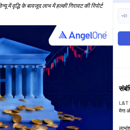
ू में वृद्धि के बावजूद लाभ में हल्की गिरावट की रिपोर्ट
+91
संबं
L&T श
मेगा ऑ
लाभां