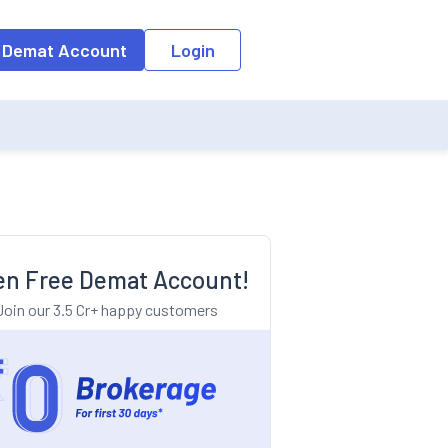
o the input field, the suggestion list will be updated as per the keyw
 Demat Account
Login
n Free Demat Account!
Join our 3.5 Cr+ happy customers