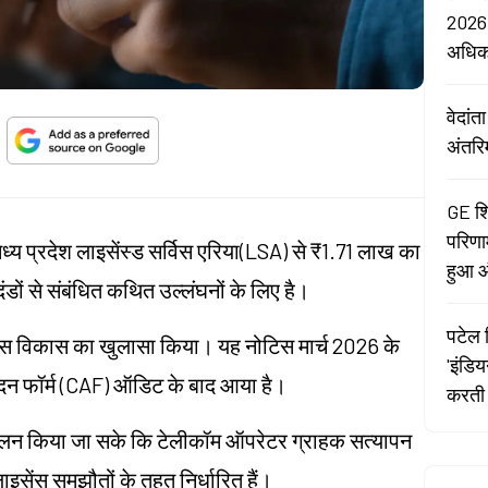
2026:
अधि
वेदां
अंतरि
GE शि
परिणा
्य प्रदेश लाइसेंस्ड सर्विस एरिया(LSA) से ₹1.71 लाख का
हुआ औ
दंडों से संबंधित कथित उल्लंघनों के लिए है।
पटेल र
 इस विकास का खुलासा किया। यह नोटिस मार्च 2026 के
'इंडि
ेदन फॉर्म (CAF) ऑडिट के बाद आया है।
करती 
लन किया जा सके कि टेलीकॉम ऑपरेटर ग्राहक सत्यापन
इसेंस समझौतों के तहत निर्धारित हैं।