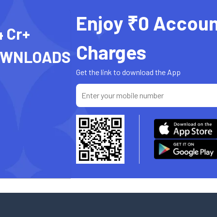
Enjoy ₹0 Accoun
4 Cr+
Charges
OWNLOADS
Get the link to download the App