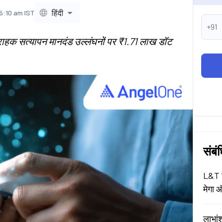
हिंदी
 5:10 am IST
+91
्राहक सत्यापन मानदंड उल्लंघनों पर ₹1.71 लाख डॉट
संबं
L&T श
मेगा ऑ
लाभां