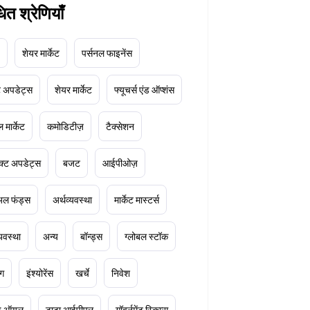
धित श्रेणियाँ
शेयर मार्केट
पर्सनल फाइनेंस
ेट अपडेट्स
शेयर मार्केट
फ्यूचर्स एंड ऑप्शंस
 मार्केट
कमोडिटीज़
टैक्सेशन
क्ट अपडेट्स
बजट
आईपीओज़
ुअल फंड्स
अर्थव्यवस्था
मार्केट मास्टर्स
्यवस्था
अन्य
बॉन्ड्स
ग्लोबल स्टॉक
ंग
इंश्योरेंस
खर्चे
निवेश
ूड ऑयल
टाटा आईपीएल
गॉवर्नमेंट स्किम्स