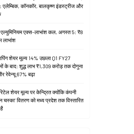
 एलेम्बिक, कॉनकॉर, बालकृष्ण इंडस्ट्रीज और
क
ता एल्युमिनियम एक्स-लाभांश कल, अगस्त 5: ₹8
म लाभांश
पिंग शेयर मूल्य 14% उछला Q1 FY27
मों के बाद: शुद्ध लाभ ₹1,309 करोड़ तक दोगुना
र रेवेन्यू 67% बढ़ा
िटेल शेयर मूल्य पर केन्द्रित क्योंकि कंपनी
यन चस्का' वितरण को मध्य प्रदेश तक विस्तारित
है