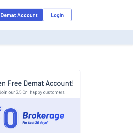
o the input field, the suggestion list will be updated as per the keyw
 Demat Account
Login
n Free Demat Account!
Join our 3.5 Cr+ happy customers