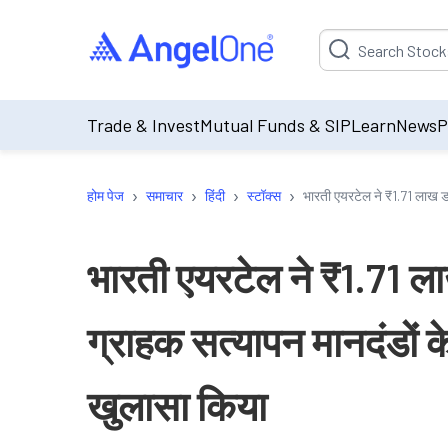
Suggestion will be p
Trade & Invest
Mutual Funds & SIP
Learn
News
P
›
›
›
›
होम पेज
समाचार
हिंदी
स्टॉक्स
भारती एयरटेल ने ₹1.71 लाख डॉ
भारती एयरटेल ने ₹1.71 ला
ग्राहक सत्यापन मानदंडों 
खुलासा किया