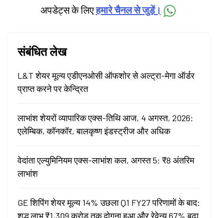
अपडेट्स के लिए
हमारे चैनल से जुड़ें।
संबंधित लेख
L&T शेयर मूल्य एडीएनओसी ऑफशोर से अल्ट्रा-मेगा ऑर्डर
प्राप्त करने पर केन्द्रित
लाभांश शेयरों व्यापारिक एक्स-तिथि आज, 4 अगस्त, 2026:
एलेम्बिक, कॉनकॉर, बालकृष्ण इंडस्ट्रीज और अधिक
वेदांता एल्युमिनियम एक्स-लाभांश कल, अगस्त 5: ₹8 अंतरिम
लाभांश
GE शिपिंग शेयर मूल्य 14% उछला Q1 FY27 परिणामों के बाद:
शुद्ध लाभ ₹1,309 करोड़ तक दोगुना हुआ और रेवेन्यू 67% बढ़ा