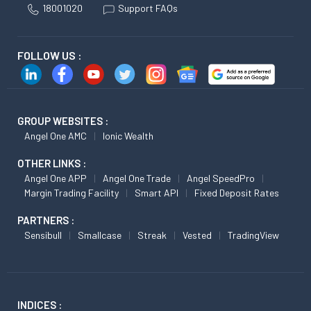
18001020
Support FAQs
FOLLOW US :
GROUP WEBSITES :
Angel One AMC
Ionic Wealth
OTHER LINKS :
Angel One APP
Angel One Trade
Angel SpeedPro
Margin Trading Facility
Smart API
Fixed Deposit Rates
PARTNERS :
Sensibull
Smallcase
Streak
Vested
TradingView
INDICES :