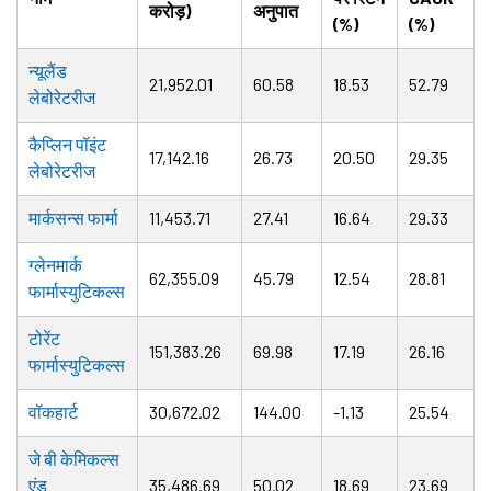
करोड़)
अनुपात
(%)
(%)
न्यूलैंड
21,952.01
60.58
18.53
52.79
लेबोरेटरीज
कैप्लिन पॉइंट
17,142.16
26.73
20.50
29.35
लेबोरेटरीज
मार्कसन्स फार्मा
11,453.71
27.41
16.64
29.33
ग्लेनमार्क
62,355.09
45.79
12.54
28.81
फार्मास्युटिकल्स
टोरेंट
151,383.26
69.98
17.19
26.16
फार्मास्युटिकल्स
वॉकहार्ट
30,672.02
144.00
-1.13
25.54
जे बी केमिकल्स
एंड
35,486.69
50.02
18.69
23.69