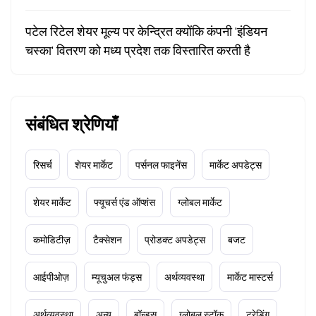
पटेल रिटेल शेयर मूल्य पर केन्द्रित क्योंकि कंपनी 'इंडियन
चस्का' वितरण को मध्य प्रदेश तक विस्तारित करती है
संबंधित श्रेणियाँ
रिसर्च
शेयर मार्केट
पर्सनल फाइनेंस
मार्केट अपडेट्स
शेयर मार्केट
फ्यूचर्स एंड ऑप्शंस
ग्लोबल मार्केट
कमोडिटीज़
टैक्सेशन
प्रोडक्ट अपडेट्स
बजट
आईपीओज़
म्यूचुअल फंड्स
अर्थव्यवस्था
मार्केट मास्टर्स
अर्थव्यवस्था
अन्य
बॉन्ड्स
ग्लोबल स्टॉक
ट्रेडिंग