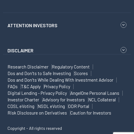
ATTENTION INVESTORS
DISCLAIMER
Research Disclaimer
Regulatory Content
Dos and Don'ts to Safe Investing
Scores
Dos and Don'ts While Dealing With Investment Advisor
FAQs
T&C Apply
Privacy Policy
Digital Lending - Privacy Policy
AngelOne Personal Loans
Investor Charter
Advisory for Investors
NCL Collateral
CDSL eVoting
NSDL eVoting
ODR Portal
Risk Disclosure on Derivatives
Caution for Investors
Copyright - All rights reserved