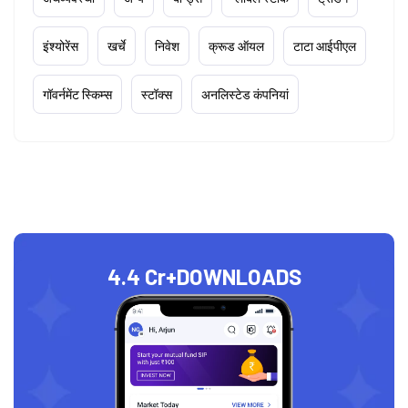
इंश्योरेंस
खर्चे
निवेश
क्रूड ऑयल
टाटा आईपीएल
गॉवर्नमेंट स्किम्स
स्टॉक्स
अनलिस्टेड कंपनियां
4.4 Cr+
DOWNLOADS