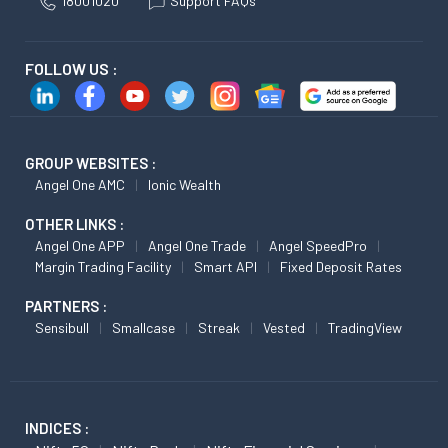
18001020
Support FAQs
FOLLOW US :
GROUP WEBSITES :
Angel One AMC
Ionic Wealth
OTHER LINKS :
Angel One APP
Angel One Trade
Angel SpeedPro
Margin Trading Facility
Smart API
Fixed Deposit Rates
PARTNERS :
Sensibull
Smallcase
Streak
Vested
TradingView
INDICES :