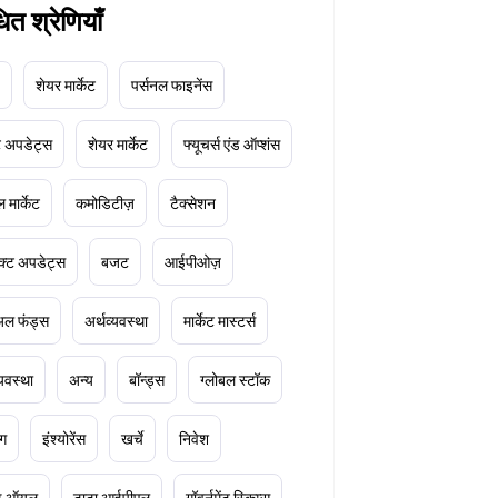
धित श्रेणियाँ
शेयर मार्केट
पर्सनल फाइनेंस
ेट अपडेट्स
शेयर मार्केट
फ्यूचर्स एंड ऑप्शंस
 मार्केट
कमोडिटीज़
टैक्सेशन
क्ट अपडेट्स
बजट
आईपीओज़
ुअल फंड्स
अर्थव्यवस्था
मार्केट मास्टर्स
्यवस्था
अन्य
बॉन्ड्स
ग्लोबल स्टॉक
ंग
इंश्योरेंस
खर्चे
निवेश
ूड ऑयल
टाटा आईपीएल
गॉवर्नमेंट स्किम्स