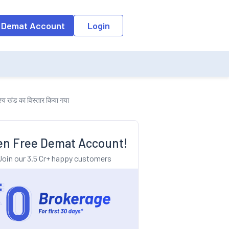
o the input field, the suggestion list will be updated as per the keyw
 Demat Account
Login
श्य खंड का विस्तार किया गया
n Free Demat Account!
Join our 3.5 Cr+ happy customers