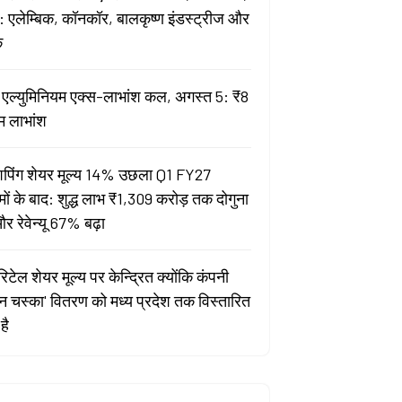
 एलेम्बिक, कॉनकॉर, बालकृष्ण इंडस्ट्रीज और
क
ता एल्युमिनियम एक्स-लाभांश कल, अगस्त 5: ₹8
म लाभांश
पिंग शेयर मूल्य 14% उछला Q1 FY27
मों के बाद: शुद्ध लाभ ₹1,309 करोड़ तक दोगुना
र रेवेन्यू 67% बढ़ा
िटेल शेयर मूल्य पर केन्द्रित क्योंकि कंपनी
यन चस्का' वितरण को मध्य प्रदेश तक विस्तारित
है