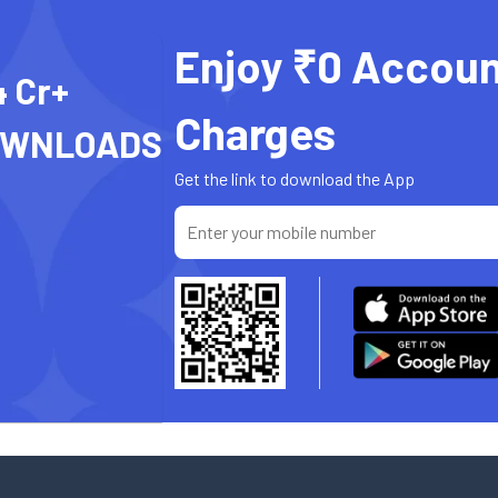
Enjoy ₹0 Accoun
4 Cr+
Charges
OWNLOADS
Get the link to download the App