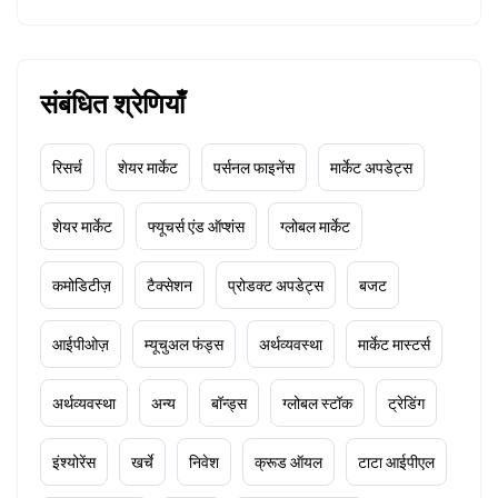
संबंधित श्रेणियाँ
रिसर्च
शेयर मार्केट
पर्सनल फाइनेंस
मार्केट अपडेट्स
शेयर मार्केट
फ्यूचर्स एंड ऑप्शंस
ग्लोबल मार्केट
कमोडिटीज़
टैक्सेशन
प्रोडक्ट अपडेट्स
बजट
आईपीओज़
म्यूचुअल फंड्स
अर्थव्यवस्था
मार्केट मास्टर्स
अर्थव्यवस्था
अन्य
बॉन्ड्स
ग्लोबल स्टॉक
ट्रेडिंग
इंश्योरेंस
खर्चे
निवेश
क्रूड ऑयल
टाटा आईपीएल