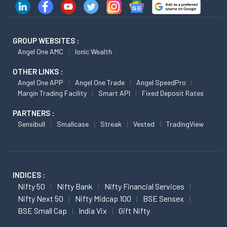
GROUP WEBSITES :
Angel One AMC
Ionic Wealth
OTHER LINKS :
Angel One APP
Angel One Trade
Angel SpeedPro
Margin Trading Facility
Smart API
Fixed Deposit Rates
PARTNERS :
Sensibull
Smallcase
Streak
Vested
TradingView
INDICES :
Nifty 50
Nifty Bank
Nifty Financial Services
Nifty Next 50
Nifty Midcap 100
BSE Sensex
BSE Small Cap
India Vix
Gift Nifty