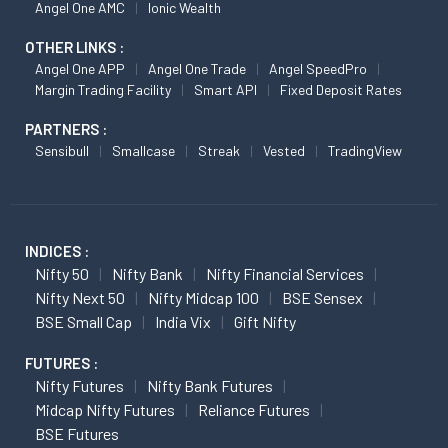
Angel One AMC
Ionic Wealth
OTHER LINKS :
Angel One APP
Angel One Trade
Angel SpeedPro
Margin Trading Facility
Smart API
Fixed Deposit Rates
PARTNERS :
Sensibull
Smallcase
Streak
Vested
TradingView
INDICES :
Nifty 50
Nifty Bank
Nifty Financial Services
Nifty Next 50
Nifty Midcap 100
BSE Sensex
BSE Small Cap
India Vix
Gift Nifty
FUTURES :
Nifty Futures
Nifty Bank Futures
Midcap Nifty Futures
Reliance Futures
BSE Futures