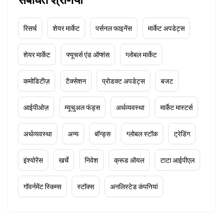
रिसर्च
शेयर मार्केट
पर्सनल फाइनेंस
मार्केट अपडेट्स
शेयर मार्केट
फ्यूचर्स एंड ऑप्शंस
ग्लोबल मार्केट
कमोडिटीज़
टैक्सेशन
प्रोडक्ट अपडेट्स
बजट
आईपीओज़
म्यूचुअल फंड्स
अर्थव्यवस्था
मार्केट मास्टर्स
अर्थव्यवस्था
अन्य
बॉन्ड्स
ग्लोबल स्टॉक
ट्रेडिंग
इंश्योरेंस
खर्चे
निवेश
क्रूड ऑयल
टाटा आईपीएल
गॉवर्नमेंट स्किम्स
स्टॉक्स
अनलिस्टेड कंपनियां