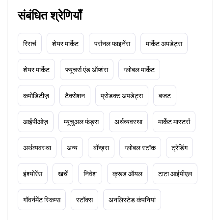
संबंधित श्रेणियाँ
रिसर्च
शेयर मार्केट
पर्सनल फाइनेंस
मार्केट अपडेट्स
शेयर मार्केट
फ्यूचर्स एंड ऑप्शंस
ग्लोबल मार्केट
कमोडिटीज़
टैक्सेशन
प्रोडक्ट अपडेट्स
बजट
आईपीओज़
म्यूचुअल फंड्स
अर्थव्यवस्था
मार्केट मास्टर्स
अर्थव्यवस्था
अन्य
बॉन्ड्स
ग्लोबल स्टॉक
ट्रेडिंग
इंश्योरेंस
खर्चे
निवेश
क्रूड ऑयल
टाटा आईपीएल
गॉवर्नमेंट स्किम्स
स्टॉक्स
अनलिस्टेड कंपनियां