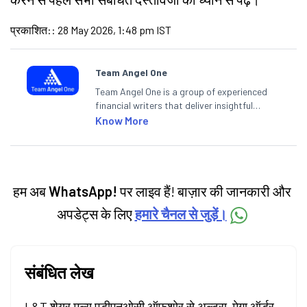
प्रकाशित:
:
28 May 2026, 1:48 pm IST
Team Angel One
Team Angel One is a group of experienced
financial writers that deliver insightful
articles on the stock market, IPO, economy,
Know More
personal finance, commodities and related
categories.
हम अब
WhatsApp!
पर लाइव हैं! बाज़ार की जानकारी और
अपडेट्स के लिए
हमारे चैनल से जुड़ें।
संबंधित लेख
L&T शेयर मूल्य एडीएनओसी ऑफशोर से अल्ट्रा-मेगा ऑर्डर