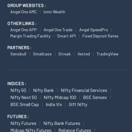
GROUP WEBSITES :
Angel One AMC
Ionic Wealth
OTHER LINKS :
Angel One APP
Angel One Trade
Angel SpeedPro
Margin Trading Facility
Smart API
Fixed Deposit Rates
PARTNERS :
Sensibull
Smallcase
Streak
Vested
TradingView
INDICES :
Nifty 50
Nifty Bank
Nifty Financial Services
Nifty Next 50
Nifty Midcap 100
BSE Sensex
BSE Small Cap
India Vix
Gift Nifty
FUTURES :
Nifty Futures
Nifty Bank Futures
Midcap Nifty Futures
Reliance Futures