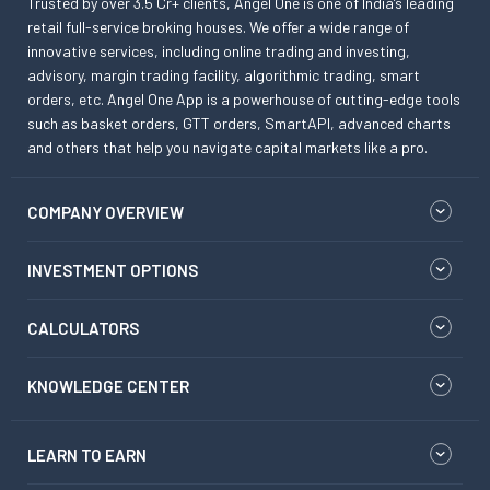
Trusted by over 3.5 Cr+ clients, Angel One is one of India’s leading
retail full-service broking houses. We offer a wide range of
innovative services, including online trading and investing,
advisory, margin trading facility, algorithmic trading, smart
orders, etc. Angel One App is a powerhouse of cutting-edge tools
such as basket orders, GTT orders, SmartAPI, advanced charts
and others that help you navigate capital markets like a pro.
COMPANY OVERVIEW
INVESTMENT OPTIONS
CALCULATORS
KNOWLEDGE CENTER
LEARN TO EARN