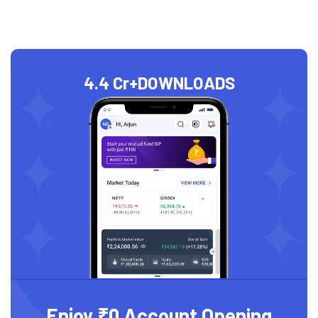
4.4 Cr+
DOWNLOADS
Enjoy ₹0 Account Opening