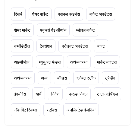
रिसर्च
शेयर मार्केट
पर्सनल फाइनेंस
मार्केट अपडेट्स
शेयर मार्केट
फ्यूचर्स एंड ऑप्शंस
ग्लोबल मार्केट
कमोडिटीज़
टैक्सेशन
प्रोडक्ट अपडेट्स
बजट
आईपीओज़
म्यूचुअल फंड्स
अर्थव्यवस्था
मार्केट मास्टर्स
अर्थव्यवस्था
अन्य
बॉन्ड्स
ग्लोबल स्टॉक
ट्रेडिंग
इंश्योरेंस
खर्चे
निवेश
क्रूड ऑयल
टाटा आईपीएल
गॉवर्नमेंट स्किम्स
स्टॉक्स
अनलिस्टेड कंपनियां