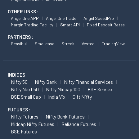
OTHER LINKS :
Angel One APP
Angel One Trade
Angel SpeedPro
Margin Trading Facility
Smart API
Fixed Deposit Rates
PARTNERS :
Sensibull
Smallcase
Streak
Vested
TradingView
INDICES :
Nifty 50
Nifty Bank
Nifty Financial Services
Nifty Next 50
Nifty Midcap 100
BSE Sensex
BSE Small Cap
India Vix
Gift Nifty
FUTURES :
Nifty Futures
Nifty Bank Futures
Midcap Nifty Futures
Reliance Futures
BSE Futures