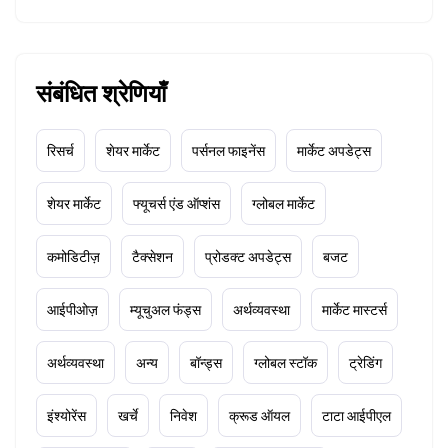
संबंधित श्रेणियाँ
रिसर्च
शेयर मार्केट
पर्सनल फाइनेंस
मार्केट अपडेट्स
शेयर मार्केट
फ्यूचर्स एंड ऑप्शंस
ग्लोबल मार्केट
कमोडिटीज़
टैक्सेशन
प्रोडक्ट अपडेट्स
बजट
आईपीओज़
म्यूचुअल फंड्स
अर्थव्यवस्था
मार्केट मास्टर्स
अर्थव्यवस्था
अन्य
बॉन्ड्स
ग्लोबल स्टॉक
ट्रेडिंग
इंश्योरेंस
खर्चे
निवेश
क्रूड ऑयल
टाटा आईपीएल