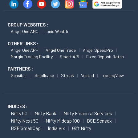
GROUP WEBSITES :
Angel One AMC
Ionic Wealth
OTHER LINKS :
Angel One APP
Angel One Trade
Angel SpeedPro
Margin Trading Facility
Smart API
Fixed Deposit Rates
PARTNERS :
Sensibull
Smallcase
Streak
Vested
TradingView
INDICES :
Nifty 50
Nifty Bank
Nifty Financial Services
Nifty Next 50
Nifty Midcap 100
BSE Sensex
BSE Small Cap
India Vix
Gift Nifty