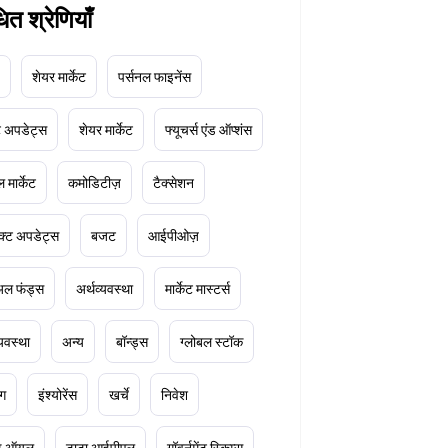
धित श्रेणियाँ
शेयर मार्केट
पर्सनल फाइनेंस
ेट अपडेट्स
शेयर मार्केट
फ्यूचर्स एंड ऑप्शंस
 मार्केट
कमोडिटीज़
टैक्सेशन
क्ट अपडेट्स
बजट
आईपीओज़
ुअल फंड्स
अर्थव्यवस्था
मार्केट मास्टर्स
्यवस्था
अन्य
बॉन्ड्स
ग्लोबल स्टॉक
ंग
इंश्योरेंस
खर्चे
निवेश
ूड ऑयल
टाटा आईपीएल
गॉवर्नमेंट स्किम्स