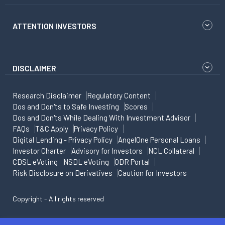
ATTENTION INVESTORS
DISCLAIMER
Research Disclaimer
Regulatory Content
Dos and Don'ts to Safe Investing
Scores
Dos and Don'ts While Dealing With Investment Advisor
FAQs
T&C Apply
Privacy Policy
Digital Lending - Privacy Policy
AngelOne Personal Loans
Investor Charter
Advisory for Investors
NCL Collateral
CDSL eVoting
NSDL eVoting
ODR Portal
Risk Disclosure on Derivatives
Caution for Investors
Copyright - All rights reserved