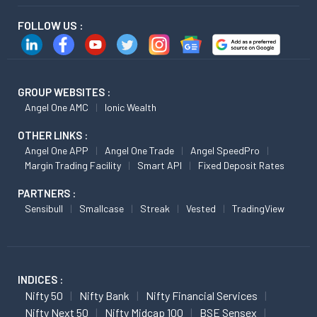
FOLLOW US :
GROUP WEBSITES :
Angel One AMC
Ionic Wealth
OTHER LINKS :
Angel One APP
Angel One Trade
Angel SpeedPro
Margin Trading Facility
Smart API
Fixed Deposit Rates
PARTNERS :
Sensibull
Smallcase
Streak
Vested
TradingView
INDICES :
Nifty 50
Nifty Bank
Nifty Financial Services
Nifty Next 50
Nifty Midcap 100
BSE Sensex