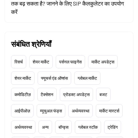
तक बढ़ सकता है? जानने के लिए SIP कैलकुलेटर का उपयोग
करें
संबंधित श्रेणियाँ
रिसर्च
शेयर मार्केट
पर्सनल फाइनेंस
मार्केट अपडेट्स
शेयर मार्केट
फ्यूचर्स एंड ऑप्शंस
ग्लोबल मार्केट
कमोडिटीज़
टैक्सेशन
प्रोडक्ट अपडेट्स
बजट
आईपीओज़
म्यूचुअल फंड्स
अर्थव्यवस्था
मार्केट मास्टर्स
अर्थव्यवस्था
अन्य
बॉन्ड्स
ग्लोबल स्टॉक
ट्रेडिंग