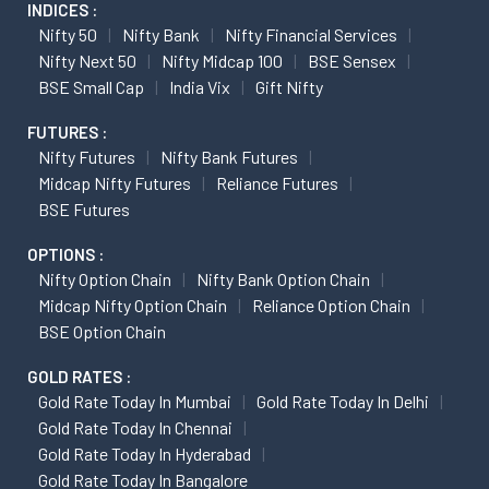
INDICES :
Nifty 50
Nifty Bank
Nifty Financial Services
Nifty Next 50
Nifty Midcap 100
BSE Sensex
BSE Small Cap
India Vix
Gift Nifty
FUTURES :
Nifty Futures
Nifty Bank Futures
Midcap Nifty Futures
Reliance Futures
BSE Futures
OPTIONS :
Nifty Option Chain
Nifty Bank Option Chain
Midcap Nifty Option Chain
Reliance Option Chain
BSE Option Chain
GOLD RATES :
Gold Rate Today In Mumbai
Gold Rate Today In Delhi
Gold Rate Today In Chennai
Gold Rate Today In Hyderabad
Gold Rate Today In Bangalore