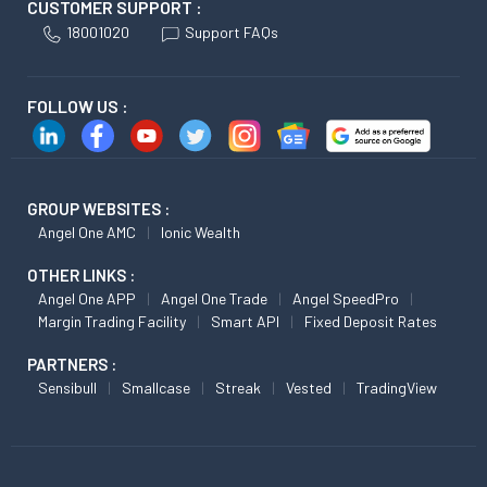
CUSTOMER SUPPORT :
18001020
Support FAQs
FOLLOW US :
GROUP WEBSITES :
Angel One AMC
Ionic Wealth
OTHER LINKS :
Angel One APP
Angel One Trade
Angel SpeedPro
Margin Trading Facility
Smart API
Fixed Deposit Rates
PARTNERS :
Sensibull
Smallcase
Streak
Vested
TradingView