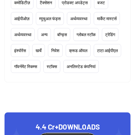
कमोडिटीज़
टैक्सेशन
प्रोडक्ट अपडेट्स
बजट
आईपीओज़
म्यूचुअल फंड्स
अर्थव्यवस्था
मार्केट मास्टर्स
अर्थव्यवस्था
अन्य
बॉन्ड्स
ग्लोबल स्टॉक
ट्रेडिंग
इंश्योरेंस
खर्चे
निवेश
क्रूड ऑयल
टाटा आईपीएल
गॉवर्नमेंट स्किम्स
स्टॉक्स
अनलिस्टेड कंपनियां
4.4 Cr+
DOWNLOADS