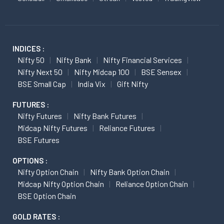
INDICES :
Nifty 50
Nifty Bank
Nifty Financial Services
Nifty Next 50
Nifty Midcap 100
BSE Sensex
BSE Small Cap
India Vix
Gift Nifty
FUTURES :
Nifty Futures
Nifty Bank Futures
Midcap Nifty Futures
Reliance Futures
BSE Futures
OPTIONS :
Nifty Option Chain
Nifty Bank Option Chain
Midcap Nifty Option Chain
Reliance Option Chain
BSE Option Chain
GOLD RATES :