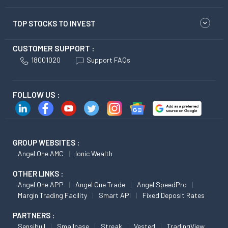
TOP STOCKS TO INVEST
CUSTOMER SUPPORT :
18001020
Support FAQs
FOLLOW US :
GROUP WEBSITES :
Angel One AMC
Ionic Wealth
OTHER LINKS :
Angel One APP
Angel One Trade
Angel SpeedPro
Margin Trading Facility
Smart API
Fixed Deposit Rates
PARTNERS :
Sensibull
Smallcase
Streak
Vested
TradingView