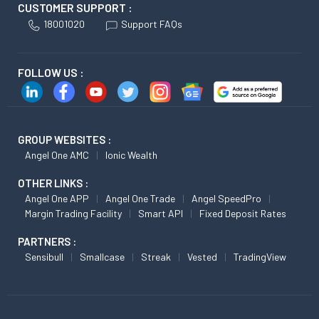
CUSTOMER SUPPORT :
18001020
Support FAQs
FOLLOW US :
GROUP WEBSITES :
Angel One AMC
Ionic Wealth
OTHER LINKS :
Angel One APP
Angel One Trade
Angel SpeedPro
Margin Trading Facility
Smart API
Fixed Deposit Rates
PARTNERS :
Sensibull
Smallcase
Streak
Vested
TradingView