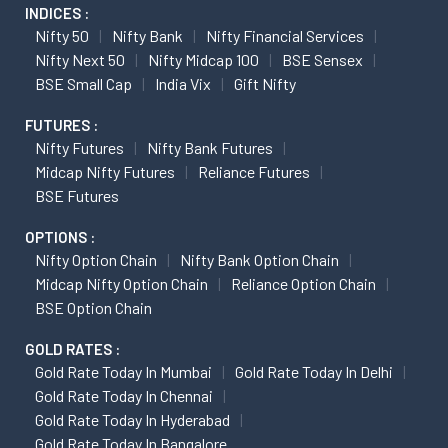
INDICES :
Nifty 50
Nifty Bank
Nifty Financial Services
Nifty Next 50
Nifty Midcap 100
BSE Sensex
BSE Small Cap
India Vix
Gift Nifty
FUTURES :
Nifty Futures
Nifty Bank Futures
Midcap Nifty Futures
Reliance Futures
BSE Futures
OPTIONS :
Nifty Option Chain
Nifty Bank Option Chain
Midcap Nifty Option Chain
Reliance Option Chain
BSE Option Chain
GOLD RATES :
Gold Rate Today In Mumbai
Gold Rate Today In Delhi
Gold Rate Today In Chennai
Gold Rate Today In Hyderabad
Gold Rate Today In Bangalore