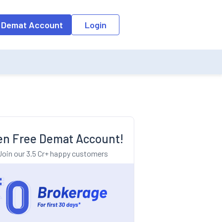
o the input field, the suggestion list will be updated as per the keyw
 Demat Account
Login
n Free Demat Account!
Join our 3.5 Cr+ happy customers