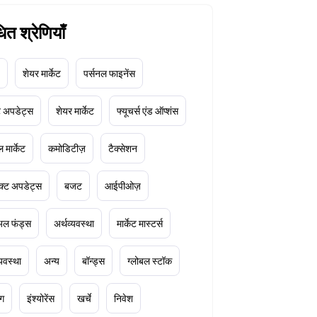
धित श्रेणियाँ
शेयर मार्केट
पर्सनल फाइनेंस
ेट अपडेट्स
शेयर मार्केट
फ्यूचर्स एंड ऑप्शंस
 मार्केट
कमोडिटीज़
टैक्सेशन
क्ट अपडेट्स
बजट
आईपीओज़
ुअल फंड्स
अर्थव्यवस्था
मार्केट मास्टर्स
्यवस्था
अन्य
बॉन्ड्स
ग्लोबल स्टॉक
ंग
इंश्योरेंस
खर्चे
निवेश