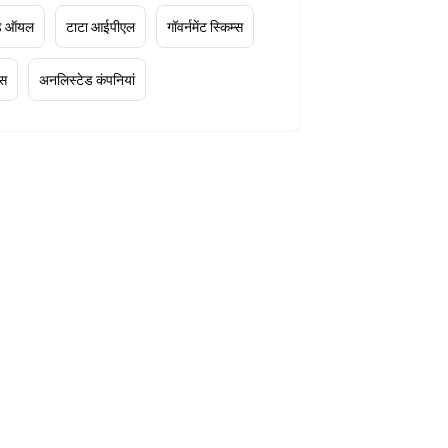
ूड ऑयल
टाटा आईपीएल
गॉवर्नमेंट स्किम्स
्स
अनलिस्टेड कंपनियां