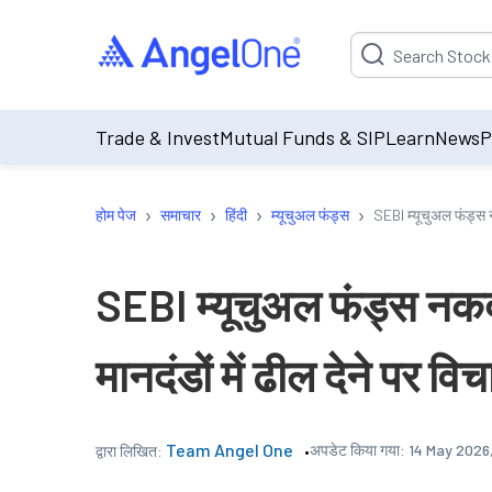
Suggestion will be p
Trade & Invest
Mutual Funds & SIP
Learn
News
P
›
›
›
›
होम पेज
समाचार
हिंदी
म्यूचुअल फंड्स
SEBI म्यूचुअल फंड्स न
SEBI म्यूचुअल फंड्स नकद
मानदंडों में ढील देने पर वि
Team Angel One
अपडेट किया गया:
14 May 2026
द्वारा लिखित: