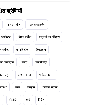
धित श्रेणियाँ
शेयर मार्केट
पर्सनल फाइनेंस
ेट अपडेट्स
शेयर मार्केट
फ्यूचर्स एंड ऑप्शंस
 मार्केट
कमोडिटीज़
टैक्सेशन
क्ट अपडेट्स
बजट
आईपीओज़
ुअल फंड्स
अर्थव्यवस्था
मार्केट मास्टर्स
्यवस्था
अन्य
बॉन्ड्स
ग्लोबल स्टॉक
ंग
इंश्योरेंस
खर्चे
निवेश