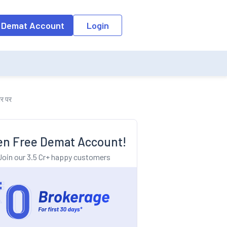
o the input field, the suggestion list will be updated as per the keyw
 Demat Account
Login
ार पर
n Free Demat Account!
Join our 3.5 Cr+ happy customers