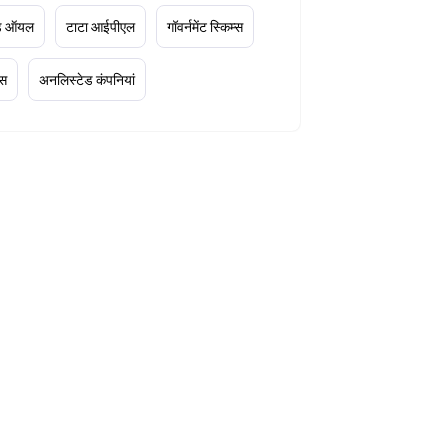
ूड ऑयल
टाटा आईपीएल
गॉवर्नमेंट स्किम्स
्स
अनलिस्टेड कंपनियां