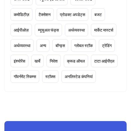
कमोडिटीज़
टैक्सेशन
प्रोडक्ट अपडेट्स
बजट
आईपीओज़
म्यूचुअल फंड्स
अर्थव्यवस्था
मार्केट मास्टर्स
अर्थव्यवस्था
अन्य
बॉन्ड्स
ग्लोबल स्टॉक
ट्रेडिंग
इंश्योरेंस
खर्चे
निवेश
क्रूड ऑयल
टाटा आईपीएल
गॉवर्नमेंट स्किम्स
स्टॉक्स
अनलिस्टेड कंपनियां