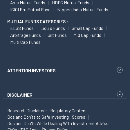
Axis Mutual Funds
HDFC Mutual Funds
ICICI Pru Mutual Fund
Nippon India Mutual Funds
MUTUAL FUNDS CATEGORIES :
ELSS Funds
Liquid Funds
Small Cap Funds
Arbitrage Funds
Gilt Funds
Mid Cap Funds
Multi Cap Funds
ATTENTION INVESTORS
DISCLAIMER
Research Disclaimer
Regulatory Content
Dos and Don'ts to Safe Investing
Scores
Dos and Don'ts While Dealing With Investment Advisor
FAQs
T&C Apply
Privacy Policy