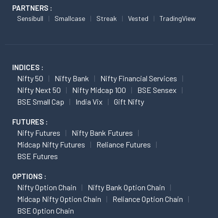
PARTNERS :
Sensibull
Smallcase
Streak
Vested
TradingView
INDICES :
Nifty 50
Nifty Bank
Nifty Financial Services
Nifty Next 50
Nifty Midcap 100
BSE Sensex
BSE Small Cap
India Vix
Gift Nifty
FUTURES :
Nifty Futures
Nifty Bank Futures
Midcap Nifty Futures
Reliance Futures
BSE Futures
OPTIONS :
Nifty Option Chain
Nifty Bank Option Chain
Midcap Nifty Option Chain
Reliance Option Chain
BSE Option Chain