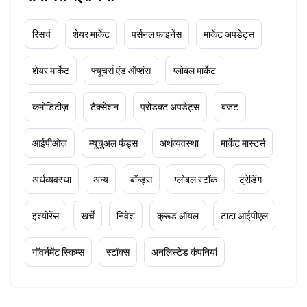
रिसर्च
शेयर मार्केट
पर्सनल फाइनेंस
मार्केट अपडेट्स
शेयर मार्केट
फ्यूचर्स एंड ऑप्शंस
ग्लोबल मार्केट
कमोडिटीज़
टैक्सेशन
प्रोडक्ट अपडेट्स
बजट
आईपीओज़
म्यूचुअल फंड्स
अर्थव्यवस्था
मार्केट मास्टर्स
अर्थव्यवस्था
अन्य
बॉन्ड्स
ग्लोबल स्टॉक
ट्रेडिंग
इंश्योरेंस
खर्चे
निवेश
क्रूड ऑयल
टाटा आईपीएल
गॉवर्नमेंट स्किम्स
स्टॉक्स
अनलिस्टेड कंपनियां