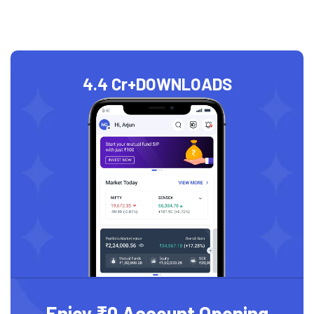
4.4 Cr+
DOWNLOADS
Enjoy ₹0 Account Opening