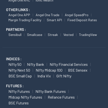
Angel One AMC
Ionic Wealth
OTHER LINKS :
Angel One APP
Angel One Trade
Angel SpeedPro
Margin Trading Facility
Smart API
Fixed Deposit Rates
PARTNERS :
Sensibull
Smallcase
Streak
Vested
TradingView
INDICES :
Nifty 50
Nifty Bank
Nifty Financial Services
Nifty Next 50
Nifty Midcap 100
BSE Sensex
BSE Small Cap
India Vix
Gift Nifty
FUTURES :
Nifty Futures
Nifty Bank Futures
Midcap Nifty Futures
Reliance Futures
BSE Futures