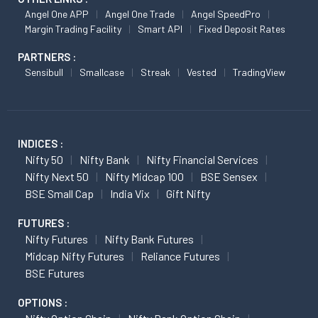
Angel One APP
Angel One Trade
Angel SpeedPro
Margin Trading Facility
Smart API
Fixed Deposit Rates
PARTNERS :
Sensibull
Smallcase
Streak
Vested
TradingView
INDICES :
Nifty 50
Nifty Bank
Nifty Financial Services
Nifty Next 50
Nifty Midcap 100
BSE Sensex
BSE Small Cap
India Vix
Gift Nifty
FUTURES :
Nifty Futures
Nifty Bank Futures
Midcap Nifty Futures
Reliance Futures
BSE Futures
OPTIONS :