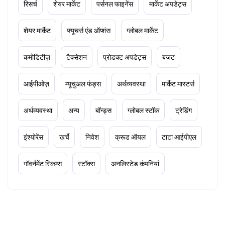
रिसर्च
शेयर मार्केट
पर्सनल फाइनेंस
मार्केट अपडेट्स
शेयर मार्केट
फ्यूचर्स एंड ऑप्शंस
ग्लोबल मार्केट
कमोडिटीज़
टैक्सेशन
प्रोडक्ट अपडेट्स
बजट
आईपीओज़
म्यूचुअल फंड्स
अर्थव्यवस्था
मार्केट मास्टर्स
अर्थव्यवस्था
अन्य
बॉन्ड्स
ग्लोबल स्टॉक
ट्रेडिंग
इंश्योरेंस
खर्चे
निवेश
क्रूड ऑयल
टाटा आईपीएल
गॉवर्नमेंट स्किम्स
स्टॉक्स
अनलिस्टेड कंपनियां