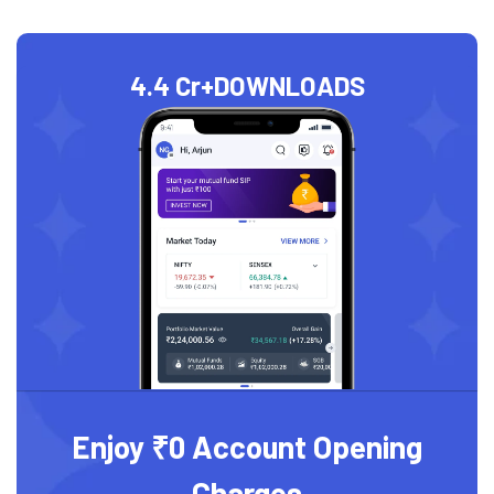
4.4 Cr+
DOWNLOADS
Enjoy ₹0 Account Opening
Charges