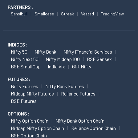
PARTNERS :
Sensibull
Smallcase
Streak
Vested
TradingView
INDICES :
Nifty 50
Nifty Bank
Nifty Financial Services
Nifty Next 50
Nifty Midcap 100
BSE Sensex
BSE Small Cap
India Vix
Gift Nifty
FUTURES :
Nifty Futures
Nifty Bank Futures
Midcap Nifty Futures
Reliance Futures
BSE Futures
OPTIONS :
Nifty Option Chain
Nifty Bank Option Chain
Midcap Nifty Option Chain
Reliance Option Chain
BSE Option Chain