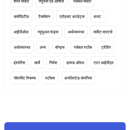
शेयर मार्केट
फ्यूचर्स एंड ऑप्शंस
ग्लोबल मार्केट
कमोडिटीज़
टैक्सेशन
प्रोडक्ट अपडेट्स
बजट
आईपीओज़
म्यूचुअल फंड्स
अर्थव्यवस्था
मार्केट मास्टर्स
अर्थव्यवस्था
अन्य
बॉन्ड्स
ग्लोबल स्टॉक
ट्रेडिंग
इंश्योरेंस
खर्चे
निवेश
क्रूड ऑयल
टाटा आईपीएल
गॉवर्नमेंट स्किम्स
स्टॉक्स
अनलिस्टेड कंपनियां